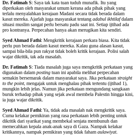
Dr. Fatimah S
: Saya tak kata tuan tuduh munafik. Itu yang
diperkakan oleh masyarakat umum kerana ada pihak pihak yang
terlalu menyalahkan kerajaan Madani secara tidak berada dalam
kasut mereka. Ajarlah juga masyarakat tentang
adabul ikhtilaf
dalam
situasi muslim sangat perlu bersatu padu saat ini. Setiap ijtihad ada
pro kontranya. Perpecahan hanya akan merugikan kita sendiri.
Syed Ahmad Fathi
: Mengkritik kerajaan perkara biasa. Kita tidak
perlu pun berada dalam kasut mereka. Kalau guna alasan kasut,
sampai bila-bila pun rakyat tidak boleh kritik kerajaan. Polisi salah
wajar dikritik, tak ada masalah.
Dr. Fatimah S
: Tiada masalah juga saya mengkritik perkataan yang
digunakan dalam
posting
tuan ini apabila melihat perpecahan
semakin bersemarak dalam masyarakat saya. Jika perkataan
straight
to the point
, mengajak untuk menghalau pihak tertentu (ijtihad 1),
mungkin lebih jelas. Namun jika perkataan mengundang sangkaan
buruk terhadap pihak yang sejak awal membela Palestin hingga kini,
ia juga wajar dikritik.
Syed Ahmad Fathi
: Ya, tidak ada masalah nak mengkritik saya.
Cuma kelakar pemikiran yang rasa perkataan lebih penting untuk
dikritik dari syarikat yang membekal senjata membunuh dan
memecahkan kepala anak-anak saya di Gaza. Nampak kelakar
kritikannya, nampak pemikiran yang tidak faham
aulawiyat
.