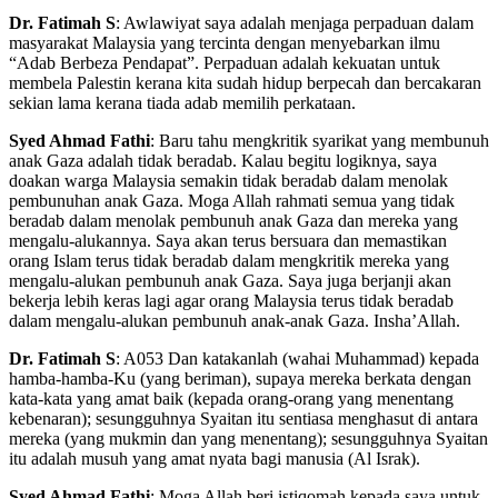
Dr. Fatimah S
: Awlawiyat saya adalah menjaga perpaduan dalam
masyarakat Malaysia yang tercinta dengan menyebarkan ilmu
“Adab Berbeza Pendapat”. Perpaduan adalah kekuatan untuk
membela Palestin kerana kita sudah hidup berpecah dan bercakaran
sekian lama kerana tiada adab memilih perkataan.
Syed Ahmad Fathi
: Baru tahu mengkritik syarikat yang membunuh
anak Gaza adalah tidak beradab. Kalau begitu logiknya, saya
doakan warga Malaysia semakin tidak beradab dalam menolak
pembunuhan anak Gaza. Moga Allah rahmati semua yang tidak
beradab dalam menolak pembunuh anak Gaza dan mereka yang
mengalu-alukannya. Saya akan terus bersuara dan memastikan
orang Islam terus tidak beradab dalam mengkritik mereka yang
mengalu-alukan pembunuh anak Gaza. Saya juga berjanji akan
bekerja lebih keras lagi agar orang Malaysia terus tidak beradab
dalam mengalu-alukan pembunuh anak-anak Gaza. Insha’Allah.
Dr. Fatimah S
: A053 Dan katakanlah (wahai Muhammad) kepada
hamba-hamba-Ku (yang beriman), supaya mereka berkata dengan
kata-kata yang amat baik (kepada orang-orang yang menentang
kebenaran); sesungguhnya Syaitan itu sentiasa menghasut di antara
mereka (yang mukmin dan yang menentang); sesungguhnya Syaitan
itu adalah musuh yang amat nyata bagi manusia (Al Israk).
Syed Ahmad Fathi
: Moga Allah beri istiqomah kepada saya untuk