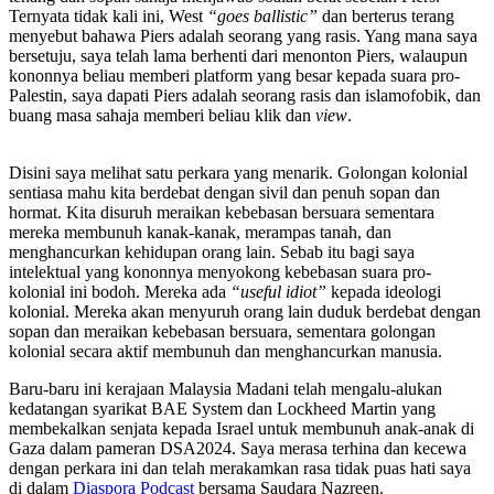
Ternyata tidak kali ini, West
“goes ballistic”
dan berterus terang
menyebut bahawa Piers adalah seorang yang rasis. Yang mana saya
bersetuju, saya telah lama berhenti dari menonton Piers, walaupun
kononnya beliau memberi platform yang besar kepada suara pro-
Palestin, saya dapati Piers adalah seorang rasis dan islamofobik, dan
buang masa sahaja memberi beliau klik dan
view
.
Disini saya melihat satu perkara yang menarik. Golongan kolonial
sentiasa mahu kita berdebat dengan sivil dan penuh sopan dan
hormat. Kita disuruh meraikan kebebasan bersuara sementara
mereka membunuh kanak-kanak, merampas tanah, dan
menghancurkan kehidupan orang lain. Sebab itu bagi saya
intelektual yang kononnya menyokong kebebasan suara pro-
kolonial ini bodoh. Mereka ada
“useful idiot”
kepada ideologi
kolonial. Mereka akan menyuruh orang lain duduk berdebat dengan
sopan dan meraikan kebebasan bersuara, sementara golongan
kolonial secara aktif membunuh dan menghancurkan manusia.
Baru-baru ini kerajaan Malaysia Madani telah mengalu-alukan
kedatangan syarikat BAE System dan Lockheed Martin yang
membekalkan senjata kepada Israel untuk membunuh anak-anak di
Gaza dalam pameran DSA2024. Saya merasa terhina dan kecewa
dengan perkara ini dan telah merakamkan rasa tidak puas hati saya
di dalam
Diaspora Podcast
bersama Saudara Nazreen.