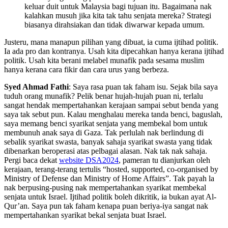
keluar duit untuk Malaysia bagi tujuan itu. Bagaimana nak
kalahkan musuh jika kita tak tahu senjata mereka? Strategi
biasanya dirahsiakan dan tidak diwarwar kepada umum.
Justeru, mana manapun pilihan yang dibuat, ia cuma ijtihad politik.
Ia ada pro dan kontranya. Usah kita dipecahkan hanya kerana ijtihad
politik. Usah kita berani melabel munafik pada sesama muslim
hanya kerana cara fikir dan cara urus yang berbeza.
Syed Ahmad Fathi
: Saya rasa puan tak faham isu. Sejak bila saya
tuduh orang munafik? Pelik benar hujah-hujah puan ni, terlalu
sangat hendak mempertahankan kerajaan sampai sebut benda yang
saya tak sebut pun. Kalau menghalau mereka tanda benci, baguslah,
saya memang benci syarikat senjata yang membekal bom untuk
membunuh anak saya di Gaza. Tak perlulah nak berlindung di
sebalik syarikat swasta, banyak sahaja syarikat swasta yang tidak
dibenarkan beroperasi atas pelbagai alasan. Nak tak nak sahaja.
Pergi baca dekat
website DSA2024
, pameran tu dianjurkan oleh
kerajaan, terang-terang tertulis “hosted, supported, co-organised by
Ministry of Defense dan Ministry of Home Affairs”. Tak payah la
nak berpusing-pusing nak mempertahankan syarikat membekal
senjata untuk Israel. Ijtihad politik boleh dikritik, ia bukan ayat Al-
Qur’an. Saya pun tak faham kenapa puan beriya-iya sangat nak
mempertahankan syarikat bekal senjata buat Israel.