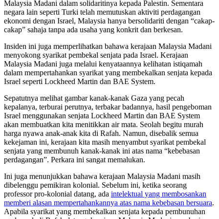
Malaysia Madani dalam solidaritinya kepada Palestin. Sementara
negara lain seperti Turki telah memutuskan aktiviti perdagangan
ekonomi dengan Israel, Malaysia hanya bersolidariti dengan “cakap-
cakap” sahaja tanpa ada usaha yang konkrit dan berkesan.
Insiden ini juga memperlihatkan bahawa kerajaan Malaysia Madani
menyokong syarikat pembekal senjata pada Israel. Kerajaan
Malaysia Madani juga melalui kenyataannya kelihatan istiqamah
dalam mempertahankan syarikat yang membekalkan senjata kepada
Israel seperti Lockheed Martin dan BAE System.
Sepatutnya melihat gambar kanak-kanak Gaza yang pecah
kepalanya, terburai perutnya, terbakar badannya, hasil pengeboman
Israel menggunakan senjata Lockheed Martin dan BAE System
akan membuatkan kita menitikkan air mata. Seolah begitu murah
harga nyawa anak-anak kita di Rafah. Namun, disebalik semua
kekejaman ini, kerajaan kita masih menyambut syarikat pembekal
senjata yang membunuh kanak-kanak ini atas nama “kebebasan
perdagangan”. Perkara ini sangat memalukan.
Ini juga menunjukkan bahawa kerajaan Malaysia Madani masih
dibelenggu pemikiran kolonial. Sebelum ini, ketika seorang
professor pro-kolonial datang, ada
intelektual yang membosankan
memberi alasan mempertahankannya atas nama kebebasan bersuara
.
Apabila syarikat yang membekalkan senjata kepada pembunuhan