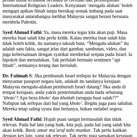
International Religious Leaders. Kenyataan ‘mengalu alukan’ boleh
mengapi apikan fitnah tanpa bersikap semak imbang pada saat
masyarakat antarabangsa melihat Malaysia sangat berani bersuara
membela Palestin.
Syed Ahmad Fathi
: Ya, masa mereka tegas kita akan puji. Masa
mereka buat salah kita perlu kritik. Kalau mereka buat salah kita
tidak boleh kritik, itu namanya taksub buta. “Mengalu-alukan” itu
adalah satu fakta, sangat jelas dari gambar, sambutan, video, dan
juga kebersamaan dengan syarikat membekal senjata pada Israel. Ia
hipokrit dan memalukan. Tak perlulah bermain sentimen “api
fitnah”, semuanya terang dan bersuluh.
Dr. Fatimah S
: Jika pembunuh Israel terlepas ke Malaysia dengan
menyamar passport negara lain, adakah itu tandanya kerajaan
Malaysia mengalu-alukan pembunuh Israel datang? Jika anda di
tempat kerajaan, anda yakin pemerintahan anda tiada sebarang
‘
khoto
’? Apa beza
khoto
’ dan
khotiah
(sengaja buat salah??”
Nabipun tak terlepas dari hal yang
khoto
’. Begitu juga para sahabat.
Mereka tetap saling syura dan bertanya, bukan melabel segera.
Syed Ahmad Fathi
: Hujah puan sangat bermasalah dan tidak
relevan. Pada hal lain yang baik, kita puji, pada hal yang salah kita
akan kritik.
Basic amar ma’aruf nahi munkar
. Tak perlu kaitkan
dengan kes lain, yang tak relevan. Tak perlu juga samakan kerajaan