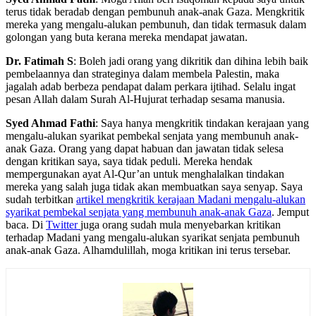
terus tidak beradab dengan pembunuh anak-anak Gaza. Mengkritik
mereka yang mengalu-alukan pembunuh, dan tidak termasuk dalam
golongan yang buta kerana mereka mendapat jawatan.
Dr. Fatimah S
: Boleh jadi orang yang dikritik dan dihina lebih baik
pembelaannya dan strateginya dalam membela Palestin, maka
jagalah adab berbeza pendapat dalam perkara ijtihad. Selalu ingat
pesan Allah dalam Surah Al-Hujurat terhadap sesama manusia.
Syed Ahmad Fathi
: Saya hanya mengkritik tindakan kerajaan yang
mengalu-alukan syarikat pembekal senjata yang membunuh anak-
anak Gaza. Orang yang dapat habuan dan jawatan tidak selesa
dengan kritikan saya, saya tidak peduli. Mereka hendak
mempergunakan ayat Al-Qur’an untuk menghalalkan tindakan
mereka yang salah juga tidak akan membuatkan saya senyap. Saya
sudah terbitkan
artikel mengkritik kerajaan Madani mengalu-alukan
syarikat pembekal senjata yang membunuh anak-anak Gaza
. Jemput
baca. Di
Twitter
juga orang sudah mula menyebarkan kritikan
terhadap Madani yang mengalu-alukan syarikat senjata pembunuh
anak-anak Gaza. Alhamdulillah, moga kritikan ini terus tersebar.