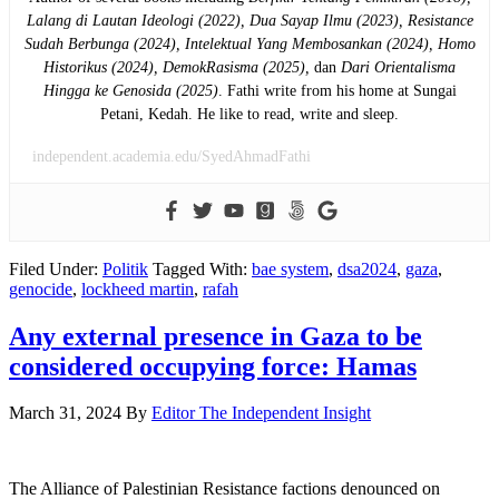
Lalang di Lautan Ideologi (2022),
Dua Sayap Ilmu (2023), Resistance
Sudah Berbunga (2024), Intelektual Yang Membosankan (2024),
Homo
Historikus (2024), DemokRasisma (2025),
dan
Dari Orientalisma
Hingga ke Genosida (2025)
. Fathi write from his home at Sungai
Petani, Kedah. He like to read, write and sleep.
independent.academia.edu/SyedAhmadFathi
Filed Under:
Politik
Tagged With:
bae system
,
dsa2024
,
gaza
,
genocide
,
lockheed martin
,
rafah
Any external presence in Gaza to be
considered occupying force: Hamas
March 31, 2024
By
Editor The Independent Insight
The Alliance of Palestinian Resistance factions denounced on