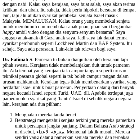
dengan nabi. Kalau saya kerajaan, saya buat salah, saya akan terima
kritikan, dan ubah. Itu sahaja, tidak perlu hipokrit bersuara di tempat
lain, tapi alu-alukan syarikat pembekal senjata Israel masuk
Malaysia. MEMALUKAN. Kalau orang yang membekal senjata
untuk membunuh dan membakar anak puan, puan sudi bergambar
happy
ambil video dengan dia senyum-senyum bersama? Saya
anggap anak-anak di Gaza anak saya. Jadi saya tak dapat terima
syarikat pembunuh seperti Lockheed Martin dan BAE System. Itu
sahaja. Saya ada perasaan. Lain-lain tak relevan bagi saya.
Dr. Fatimah S
: Pameran tu bukan dianjurkan oleh kerajaan tapi
pihak swasta. Kerajaan tidak membelanjakan duit untuk pameran
itu. Ada tempat yang kerajaan tak campur tangan seperti urusan
teknikal pasaran global seperti ia tak boleh campur tangan dalam
urusan mahkamah. Kerajaan tegas tidak membenarkan syarikat yang
berdaftar Israel untuk buat pameran. Penyertaan datang dari banyak
negara kecuali Israel seperti Turki, UAE, dll. Apabila terdapat juga
pameran oleh syarikat yang ‘bantu’ Israel di sebalik negara negara
lain, kerajaan ada dua pilihan:
Menghalau mereka tanda benci.
⁠Berstrategi mengetahui senjata terkini yang mereka pamerkan
untuk persiapan jangka panjang. Dalam Bahasa Arab strategi
ni disebut, معرفة الاعداء. Mengenal taktik musuh. Mereka
sendiri yang datang pamerkan senjata mereka dan terpaksa