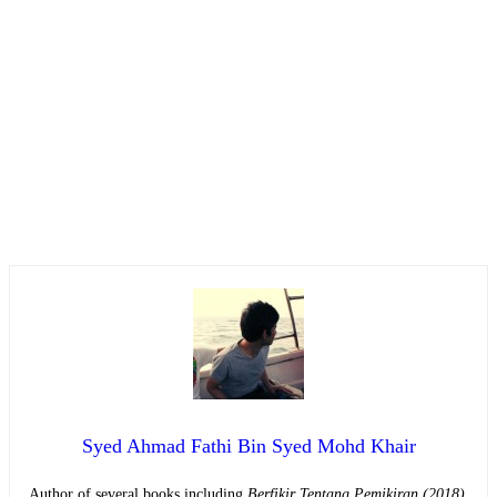
Syed Ahmad Fathi Bin Syed Mohd Khair
Author of several books including
Berfikir Tentang Pemikiran (2018),