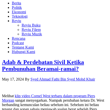
Berita
Politik
Ekonomi
Teknologi
Reviu
Reviu Buku
Reviu Filem
Reviu Muzik
Rencana
Podcast
Tentang Kami
Hubungi Kami
Adab & Perdebatan Sivil Ketika
Pembunuhan Beramai-ramai?
May 17, 2024
By
Syed Ahmad Fathi Bin Syed Mohd Khair
Melihat
klip video Cornel West terbaru dalam program Piers
Morgan
sangat menyegarkan. Nampak perubahan ketara Dr. West
berbanding kemunculan beliau sebelum ini. Sebelum ini beliau
tenang dan sopan sahaja menjawab soalan berat sebelah Piers.