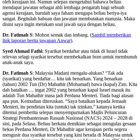
oleh kerajaan ini. Namun selepas mengetahui bahawa beliau
mendapat jawatan sebagai ahli lembaga pengarah bagi sebuah
agensi kerajaan, barulah saya faham mengapa beliau beriya-iya
sangat. Begitulah habuan dan jawatan membutakan manusia. Maka
disini saya ingin merakam soal jawab saya dengan beliau.
Dr. Fatimah S
: Mohon semak dan imbang. (
Sambil memberikan
link laporan berita jawapan Anwar
).
Syed Ahmad Fathi
: Syarikat berdaftar atau tidak di Israel tidak
relevan selagi syarikat tersebut membekalkan bom untuk membunuh
anak-anak saya.
Dr. Fatimah S
: Malaysia Madani mengalu-alukan? “Tak ada
(syarikat) yang berdaftar… kita tak benarkan. Yang benarkan
(tahun) 2002 Tun (Dr) Mahathir (Mohamad) bawa (kapal) Zim. Kita
dah batalkan … ingat 2002 yang benarkan kapal Israel masuk itu
adalah Tun Mahathir masa jadi Perdana Menteri. Tiada bagi alasan
apa pun. Kemudian diteruskan. “Saya batalkan kepada Jemaah
Menteri, itu pendirian kita (untuk) tak izinkan,” katanya ketika
ditemui pemberita selepas menyempurnakan Majlis Peluncuran
Strategi Pembanterasan Rasuah Nasional (NACS) 2024 – 2028 di
sini, pada Selasa. Beliau berkata demikian sebagai mengulas gesaan
bekas Perdana Menteri, Dr Mahathir agar kerajaan perlu segera
mengusir dua syarikat tersebut yang kini berada di Malaysia untuk