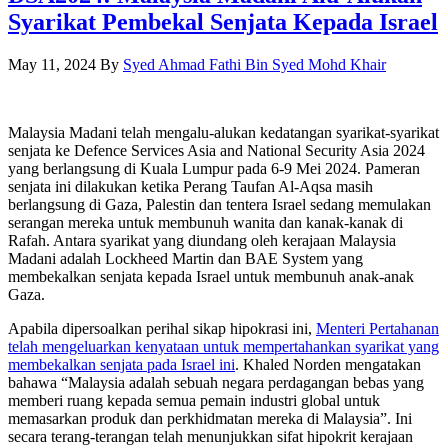
Syarikat Pembekal Senjata Kepada Israel
May 11, 2024
By
Syed Ahmad Fathi Bin Syed Mohd Khair
Malaysia Madani telah mengalu-alukan kedatangan syarikat-syarikat
senjata ke Defence Services Asia and National Security Asia 2024
yang berlangsung di Kuala Lumpur pada 6-9 Mei 2024. Pameran
senjata ini dilakukan ketika Perang Taufan Al-Aqsa masih
berlangsung di Gaza, Palestin dan tentera Israel sedang memulakan
serangan mereka untuk membunuh wanita dan kanak-kanak di
Rafah. Antara syarikat yang diundang oleh kerajaan Malaysia
Madani adalah Lockheed Martin dan BAE System yang
membekalkan senjata kepada Israel untuk membunuh anak-anak
Gaza.
Apabila dipersoalkan perihal sikap hipokrasi ini,
Menteri Pertahanan
telah mengeluarkan kenyataan untuk mempertahankan syarikat yang
membekalkan senjata pada Israel ini
. Khaled Norden mengatakan
bahawa “Malaysia adalah sebuah negara perdagangan bebas yang
memberi ruang kepada semua pemain industri global untuk
memasarkan produk dan perkhidmatan mereka di Malaysia”. Ini
secara terang-terangan telah menunjukkan sifat hipokrit kerajaan