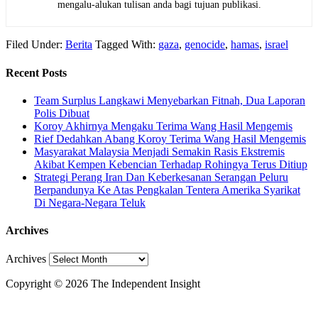
mengalu-alukan tulisan anda bagi tujuan publikasi.
Filed Under:
Berita
Tagged With:
gaza
,
genocide
,
hamas
,
israel
Recent Posts
Team Surplus Langkawi Menyebarkan Fitnah, Dua Laporan
Polis Dibuat
Koroy Akhirnya Mengaku Terima Wang Hasil Mengemis
Rief Dedahkan Abang Koroy Terima Wang Hasil Mengemis
Masyarakat Malaysia Menjadi Semakin Rasis Ekstremis
Akibat Kempen Kebencian Terhadap Rohingya Terus Ditiup
Strategi Perang Iran Dan Keberkesanan Serangan Peluru
Berpandunya Ke Atas Pengkalan Tentera Amerika Syarikat
Di Negara-Negara Teluk
Archives
Archives
Copyright © 2026 The Independent Insight