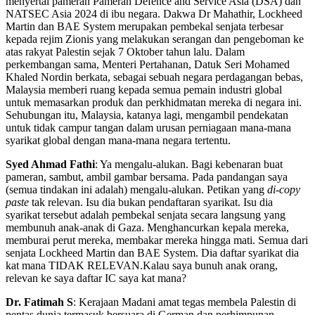
menyertai pameran Pameran Defence and Service Asia (DSA) dan
NATSEC Asia 2024 di ibu negara. Dakwa Dr Mahathir, Lockheed
Martin dan BAE System merupakan pembekal senjata terbesar
kepada rejim Zionis yang melakukan serangan dan pengeboman ke
atas rakyat Palestin sejak 7 Oktober tahun lalu. Dalam
perkembangan sama, Menteri Pertahanan, Datuk Seri Mohamed
Khaled Nordin berkata, sebagai sebuah negara perdagangan bebas,
Malaysia memberi ruang kepada semua pemain industri global
untuk memasarkan produk dan perkhidmatan mereka di negara ini.
Sehubungan itu, Malaysia, katanya lagi, mengambil pendekatan
untuk tidak campur tangan dalam urusan perniagaan mana-mana
syarikat global dengan mana-mana negara tertentu.
Syed Ahmad Fathi
: Ya mengalu-alukan. Bagi kebenaran buat
pameran, sambut, ambil gambar bersama. Pada pandangan saya
(semua tindakan ini adalah) mengalu-alukan. Petikan yang
di-copy
paste
tak relevan. Isu dia bukan pendaftaran syarikat. Isu dia
syarikat tersebut adalah pembekal senjata secara langsung yang
membunuh anak-anak di Gaza. Menghancurkan kepala mereka,
memburai perut mereka, membakar mereka hingga mati. Semua dari
senjata Lockheed Martin dan BAE System. Dia daftar syarikat dia
kat mana TIDAK RELEVAN.Kalau saya bunuh anak orang,
relevan ke saya daftar IC saya kat mana?
Dr. Fatimah S
: Kerajaan Madani amat tegas membela Palestin di
pentas dunia termasuk bersuara di German dan perhimpunan