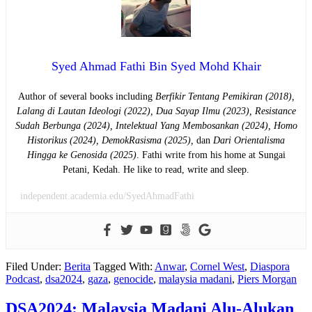
Syed Ahmad Fathi Bin Syed Mohd Khair
Author of several books including
Berfikir Tentang Pemikiran (2018),
Lalang di Lautan Ideologi (2022),
Dua Sayap Ilmu (2023), Resistance
Sudah Berbunga (2024), Intelektual Yang Membosankan (2024),
Homo
Historikus (2024), DemokRasisma (2025),
dan
Dari Orientalisma
Hingga ke Genosida (2025)
. Fathi write from his home at Sungai
Petani, Kedah. He like to read, write and sleep.
independent.academia.edu/SyedAhmadFathi
Filed Under:
Berita
Tagged With:
Anwar
,
Cornel West
,
Diaspora
Podcast
,
dsa2024
,
gaza
,
genocide
,
malaysia madani
,
Piers Morgan
DSA2024: Malaysia Madani Alu-Alukan