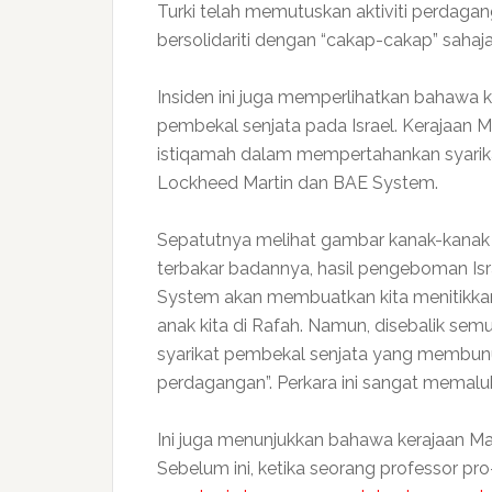
Turki telah memutuskan aktiviti perdaga
bersolidariti dengan “cakap-cakap” sahaj
Insiden ini juga memperlihatkan bahawa 
pembekal senjata pada Israel. Kerajaan M
istiqamah dalam mempertahankan syarika
Lockheed Martin dan BAE System.
Sepatutnya melihat gambar kanak-kanak 
terbakar badannya, hasil pengeboman Is
System akan membuatkan kita menitikkan
anak kita di Rafah. Namun, disebalik sem
syarikat pembekal senjata yang membunu
perdagangan”. Perkara ini sangat memalu
Ini juga menunjukkan bahawa kerajaan Ma
Sebelum ini, ketika seorang professor pr