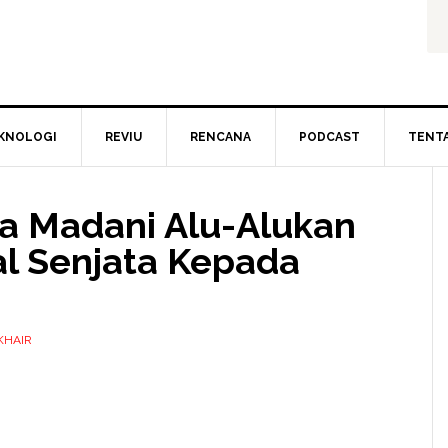
KNOLOGI
REVIU
RENCANA
PODCAST
TENT
a Madani Alu-Alukan
l Senjata Kepada
KHAIR