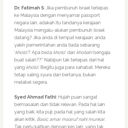
Dr. Fatimah S
: Jika pembunuh Israel terlepas
ke Malaysia dengan menyamar passport
negara lain, adakah itu tandanya kerajaan
Malaysia mengalu-alukan pembunuh Israel
datang? Jika anda di tempat kerajaan, anda
yakin pemerintahan anda tiada sebarang
‘
khoto
’? Apa beza
khoto
’ dan
khotiah
(sengaja
buat salah??” Nabipun tak terlepas dari hal
yang
khoto
’. Begitu juga para sahabat. Mereka
tetap saling syura dan bertanya, bukan
melabel segera.
Syed Ahmad Fathi
: Hujah puan sangat
bermasalah dan tidak relevan. Pada hal lain
yang baik, kita puji, pada hal yang salah kita
akan kritik.
Basic amar ma’aruf nahi munkar
.
Tak perlu kaitkan dengan kes lain, yang tak