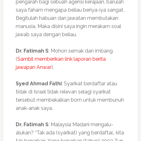
pengarah bagi sebuah agensi kerajaan, barulah
saya faham mengapa beliau beriya-iya sangat.
Begitulah habuan dan jawatan membutakan
manusia. Maka disini saya ingin merakam soal
jawab saya dengan beliau.
Dr. Fatimah S
: Mohon semak dan imbang.
(
Sambil memberikan link laporan berita
jawapan Anwar
).
Syed Ahmad Fathi
: Syarikat berdaftar atau
tidak di Israel tidak relevan selagi syarikat
tersebut membekalkan bom untuk membunuh
anak-anak saya.
Dr. Fatimah S
: Malaysia Madani mengalu-
alukan? “Tak ada (syarikat) yang berdaftar… kita
tak benarkan. Yang benarkan (tahun) 2002 Tun