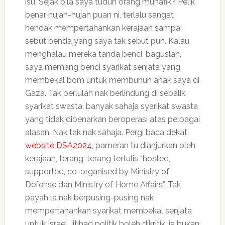
isu. Sejak bila saya tuduh orang munafik? Pelik
benar hujah-hujah puan ni, terlalu sangat
hendak mempertahankan kerajaan sampai
sebut benda yang saya tak sebut pun. Kalau
menghalau mereka tanda benci, baguslah,
saya memang benci syarikat senjata yang
membekal bom untuk membunuh anak saya di
Gaza. Tak perlulah nak berlindung di sebalik
syarikat swasta, banyak sahaja syarikat swasta
yang tidak dibenarkan beroperasi atas pelbagai
alasan. Nak tak nak sahaja. Pergi baca dekat
website DSA2024
, pameran tu dianjurkan oleh
kerajaan, terang-terang tertulis “hosted,
supported, co-organised by Ministry of
Defense dan Ministry of Home Affairs”. Tak
payah la nak berpusing-pusing nak
mempertahankan syarikat membekal senjata
untuk Israel. Ijtihad politik boleh dikritik, ia bukan