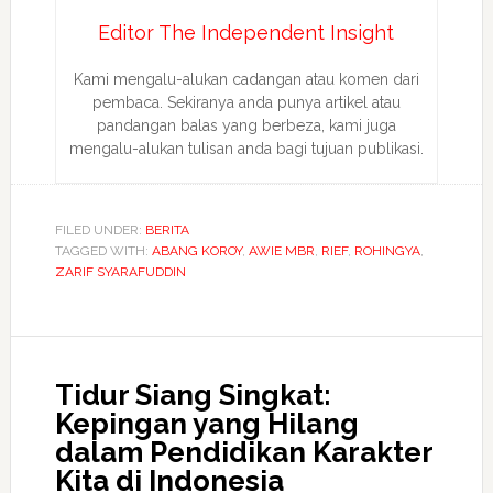
Editor The Independent Insight
Kami mengalu-alukan cadangan atau komen dari
pembaca. Sekiranya anda punya artikel atau
pandangan balas yang berbeza, kami juga
mengalu-alukan tulisan anda bagi tujuan publikasi.
FILED UNDER:
BERITA
TAGGED WITH:
ABANG KOROY
,
AWIE MBR
,
RIEF
,
ROHINGYA
,
ZARIF SYARAFUDDIN
Tidur Siang Singkat:
Kepingan yang Hilang
dalam Pendidikan Karakter
Kita di Indonesia