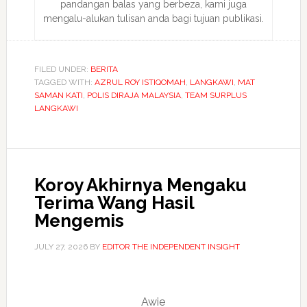
pandangan balas yang berbeza, kami juga
mengalu-alukan tulisan anda bagi tujuan publikasi.
FILED UNDER:
BERITA
TAGGED WITH:
AZRUL ROY ISTIQOMAH
,
LANGKAWI
,
MAT
SAMAN KATI
,
POLIS DIRAJA MALAYSIA
,
TEAM SURPLUS
LANGKAWI
Koroy Akhirnya Mengaku
Terima Wang Hasil
Mengemis
JULY 27, 2026
BY
EDITOR THE INDEPENDENT INSIGHT
Awie