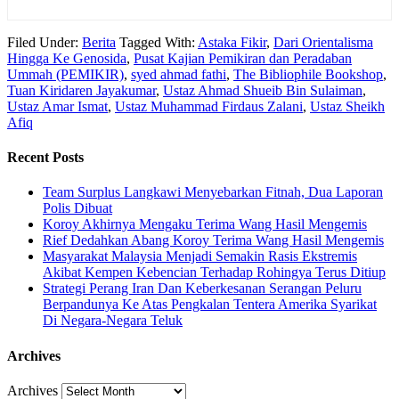
Filed Under:
Berita
Tagged With:
Astaka Fikir
,
Dari Orientalisma
Hingga Ke Genosida
,
Pusat Kajian Pemikiran dan Peradaban
Ummah (PEMIKIR)
,
syed ahmad fathi
,
The Bibliophile Bookshop
,
Tuan Kiridaren Jayakumar
,
Ustaz Ahmad Shueib Bin Sulaiman
,
Ustaz Amar Ismat
,
Ustaz Muhammad Firdaus Zalani
,
Ustaz Sheikh
Afiq
Recent Posts
Team Surplus Langkawi Menyebarkan Fitnah, Dua Laporan
Polis Dibuat
Koroy Akhirnya Mengaku Terima Wang Hasil Mengemis
Rief Dedahkan Abang Koroy Terima Wang Hasil Mengemis
Masyarakat Malaysia Menjadi Semakin Rasis Ekstremis
Akibat Kempen Kebencian Terhadap Rohingya Terus Ditiup
Strategi Perang Iran Dan Keberkesanan Serangan Peluru
Berpandunya Ke Atas Pengkalan Tentera Amerika Syarikat
Di Negara-Negara Teluk
Archives
Archives