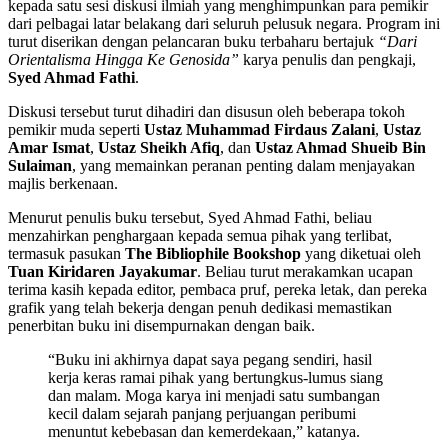
kepada satu sesi diskusi ilmiah yang menghimpunkan para pemikir
dari pelbagai latar belakang dari seluruh pelusuk negara. Program ini
turut diserikan dengan pelancaran buku terbaharu bertajuk
“Dari
Orientalisma Hingga Ke Genosida”
karya penulis dan pengkaji,
Syed Ahmad Fathi
.
Diskusi tersebut turut dihadiri dan disusun oleh beberapa tokoh
pemikir muda seperti
Ustaz Muhammad Firdaus Zalani
,
Ustaz
Amar Ismat
,
Ustaz Sheikh Afiq
, dan
Ustaz Ahmad Shueib Bin
Sulaiman
, yang memainkan peranan penting dalam menjayakan
majlis berkenaan.
Menurut penulis buku tersebut, Syed Ahmad Fathi, beliau
menzahirkan penghargaan kepada semua pihak yang terlibat,
termasuk pasukan
The Bibliophile Bookshop
yang diketuai oleh
Tuan Kiridaren Jayakumar
. Beliau turut merakamkan ucapan
terima kasih kepada editor, pembaca pruf, pereka letak, dan pereka
grafik yang telah bekerja dengan penuh dedikasi memastikan
penerbitan buku ini disempurnakan dengan baik.
“Buku ini akhirnya dapat saya pegang sendiri, hasil
kerja keras ramai pihak yang bertungkus-lumus siang
dan malam. Moga karya ini menjadi satu sumbangan
kecil dalam sejarah panjang perjuangan peribumi
menuntut kebebasan dan kemerdekaan,” katanya.