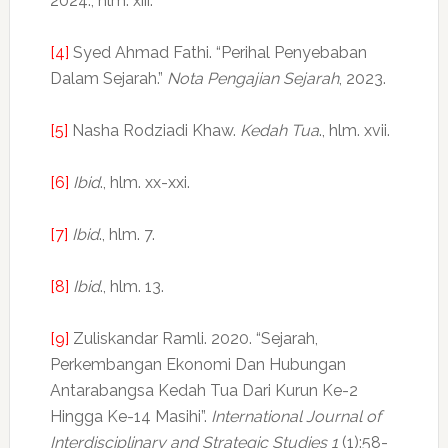
2024., hlm. xiii.
[4]
Syed Ahmad Fathi. “Perihal Penyebaban
Dalam Sejarah.”
Nota Pengajian Sejarah
, 2023.
[5]
Nasha Rodziadi Khaw.
Kedah Tua
., hlm. xvii.
[6]
Ibid
., hlm. xx-xxi.
[7]
Ibid
., hlm. 7.
[8]
Ibid
., hlm. 13.
[9]
Zuliskandar Ramli. 2020. “Sejarah,
Perkembangan Ekonomi Dan Hubungan
Antarabangsa Kedah Tua Dari Kurun Ke-2
Hingga Ke-14 Masihi”.
International Journal of
Interdisciplinary and Strategic Studies 1
(1):58-