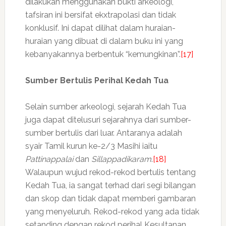
dilakukan menggunakan bukti arkeologi,
tafsiran ini bersifat ekxtrapolasi dan tidak
konklusif. Ini dapat dilihat dalam huraian-
huraian yang dibuat di dalam buku ini yang
kebanyakannya berbentuk “kemungkinan”.
[17]
Sumber Bertulis Perihal Kedah Tua
Selain sumber arkeologi, sejarah Kedah Tua
juga dapat ditelusuri sejarahnya dari sumber-
sumber bertulis dari luar. Antaranya adalah
syair Tamil kurun ke-2/3 Masihi iaitu
Pattinappalai
dan
Sillappadikaram
.
[18]
Walaupun wujud rekod-rekod bertulis tentang
Kedah Tua, ia sangat terhad dari segi bilangan
dan skop dan tidak dapat memberi gambaran
yang menyeluruh. Rekod-rekod yang ada tidak
setanding dengan rekod perihal Kesultanan