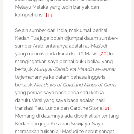
Melayu Melaka yang lebih banyak dan
komprehensif.
[19]
Selain sumber dari India, maklumat perihal
Kedah Tua juga boleh dijumpai dalam sumber-
sumber Arab, antaranya adalah al-Mas’udi
yang menulis pada kurun ke-10 Masihi.
[20]
Ini
mengingatkan saya perihal buku beliau yang
bertajuk
Muruj al-Zahab wa Ma’adin al-Jauhar
,
terjemahannya ke dalam bahasa Inggeris
bertajuk
Meadows of Gold and Mines of Gems
yang pernah saya baca pada satu ketika
dahulu. Versi yang saya baca adalah hasil
translasi Paul Lunde dan Caroline Stone.
[21]
Memang di dalamnya ada diperihalkan tentang
Kedah dan juga Kerajaan Sriwijaya. Saya
merasakan tulisan al-Mas’udi tersebut sangat