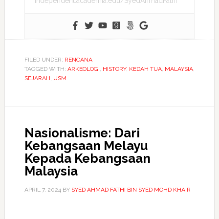
independent.academia.edu/SyedAhmadFathi
FILED UNDER:
RENCANA
TAGGED WITH:
ARKEOLOGI
,
HISTORY
,
KEDAH TUA
,
MALAYSIA
,
SEJARAH
,
USM
Nasionalisme: Dari
Kebangsaan Melayu
Kepada Kebangsaan
Malaysia
APRIL 7, 2024
BY
SYED AHMAD FATHI BIN SYED MOHD KHAIR