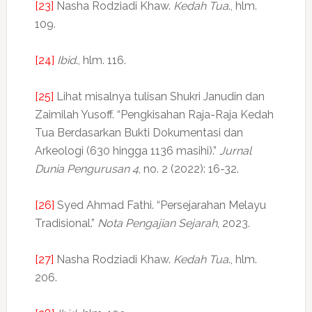
[23]
Nasha Rodziadi Khaw.
Kedah Tua
., hlm.
109.
[24]
Ibid
., hlm. 116.
[25]
Lihat misalnya tulisan Shukri Janudin dan
Zaimilah Yusoff. “Pengkisahan Raja-Raja Kedah
Tua Berdasarkan Bukti Dokumentasi dan
Arkeologi (630 hingga 1136 masihi).”
Jurnal
Dunia Pengurusan 4
, no. 2 (2022): 16-32.
[26]
Syed Ahmad Fathi. “Persejarahan Melayu
Tradisional.”
Nota Pengajian Sejarah
, 2023.
[27]
Nasha Rodziadi Khaw.
Kedah Tua
., hlm.
206.