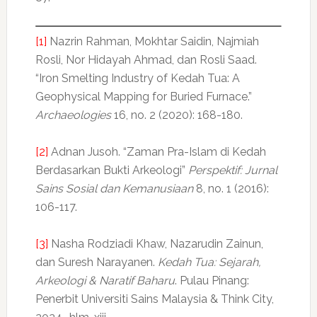
[1]
Nazrin Rahman, Mokhtar Saidin, Najmiah
Rosli, Nor Hidayah Ahmad, dan Rosli Saad.
“Iron Smelting Industry of Kedah Tua: A
Geophysical Mapping for Buried Furnace.”
Archaeologies
16, no. 2 (2020): 168-180.
[2]
Adnan Jusoh. “Zaman Pra-Islam di Kedah
Berdasarkan Bukti Arkeologi”
Perspektif: Jurnal
Sains Sosial dan Kemanusiaan
8, no. 1 (2016):
106-117.
[3]
Nasha Rodziadi Khaw, Nazarudin Zainun,
dan Suresh Narayanen.
Kedah Tua: Sejarah,
Arkeologi & Naratif Baharu
. Pulau Pinang:
Penerbit Universiti Sains Malaysia & Think City,