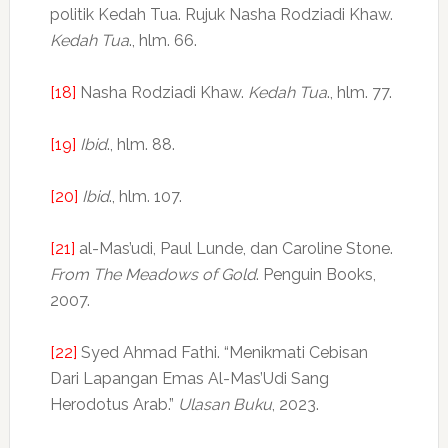
politik Kedah Tua. Rujuk Nasha Rodziadi Khaw.
Kedah Tua
., hlm. 66.
[18]
Nasha Rodziadi Khaw.
Kedah Tua
., hlm. 77.
[19]
Ibid
., hlm. 88.
[20]
Ibid
., hlm. 107.
[21]
al-Mas’udi, Paul Lunde, dan Caroline Stone.
From The Meadows of Gold
. Penguin Books,
2007.
[22]
Syed Ahmad Fathi. “Menikmati Cebisan
Dari Lapangan Emas Al-Mas’Udi Sang
Herodotus Arab.”
Ulasan Buku
, 2023.