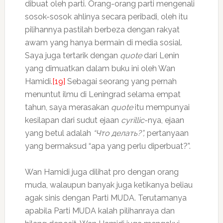
dibuat oleh parti. Orang-orang parti mengenali
sosok-sosok ahlinya secara peribadi, oleh itu
pilihannya pastilah berbeza dengan rakyat
awam yang hanya bermain di media sosial.
Saya juga tertarik dengan
quote
dari Lenin
yang dimuatkan dalam buku ini oleh Wan
Hamidi.
[19]
Sebagai seorang yang pernah
menuntut ilmu di Leningrad selama empat
tahun, saya merasakan
quote
itu mempunyai
kesilapan dari sudut ejaan
cyrillic
-nya, ejaan
yang betul adalah
“Что делать?”,
pertanyaan
yang bermaksud “apa yang perlu diperbuat?”.
Wan Hamidi juga dilihat pro dengan orang
muda, walaupun banyak juga ketikanya beliau
agak sinis dengan Parti MUDA. Terutamanya
apabila Parti MUDA kalah pilihanraya dan