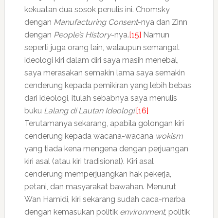
kekuatan dua sosok penulis ini. Chomsky
dengan
Manufacturing Consent
-nya dan Zinn
dengan
People’s History
-nya.
[15]
Namun
seperti juga orang lain, walaupun semangat
ideologi kiri dalam diri saya masih menebal,
saya merasakan semakin lama saya semakin
cenderung kepada pemikiran yang lebih bebas
dari ideologi, itulah sebabnya saya menulis
buku
Lalang di Lautan Ideologi
.
[16]
Terutamanya sekarang, apabila golongan kiri
cenderung kepada wacana-wacana
wokism
yang tiada kena mengena dengan perjuangan
kiri asal (atau kiri tradisional). Kiri asal
cenderung memperjuangkan hak pekerja,
petani, dan masyarakat bawahan. Menurut
Wan Hamidi, kiri sekarang sudah caca-marba
dengan kemasukan politik
environment
, politik