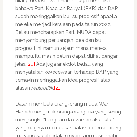
hilang deposit. Wan Hamidi juga mengakui
bahawa Parti Keadilan Rakyat (PKR) dan DAP
sudah meninggalkan isu-isu progresif apabila
mereka menjadi kerajaan pada tahun 2022.
Beliau mengharapkan Parti MUDA dapat
menyambung perjuangan idea dan isu
progresif ini, namun sejauh mana mereka
mampu, itu masih belum dapat dilihat dengan
jelas.
[20]
Ada juga anekdot beliau yang
menyatakan kekecewaan terhadap DAP yang
semakin meninggalkan idea progresif atas
alasan
realpolitik
.
[21]
Dalam membela orang-orang muda, Wan
Hamidi mengkritik orang-orang tua yang sering
mengungkit “hang tau dak zaman aku dulu..”
yang baginya merupakan kalam defensif orang
tua yang sudah tidak relevan tapi masih mahu