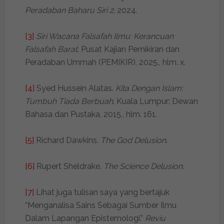
Peradaban Baharu Siri 2
, 2024.
[3]
Siri Wacana Falsafah Ilmu: Kerancuan
Falsafah Barat
. Pusat Kajian Pemikiran dan
Peradaban Ummah (PEMIKIR), 2025., hlm. x.
[4]
Syed Hussein Alatas.
Kita Dengan Islam:
Tumbuh Tiada Berbuah
. Kuala Lumpur: Dewan
Bahasa dan Pustaka, 2015., hlm. 161.
[5]
Richard Dawkins.
The God Delusion
.
[6]
Rupert Sheldrake.
The Science Delusion
.
[7]
Lihat juga tulisan saya yang bertajuk
“Menganalisa Sains Sebagai Sumber Ilmu
Dalam Lapangan Epistemologi.”
Reviu