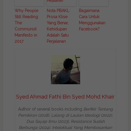
Why People
Nota PBAKL:
Bagaimana
Still Reading
Prosa Klise
Cara Untuk
The
Yang Benar,
Menggunakan
Communist
Kehidupan
Facebook?
Manifesto in
Adalah Satu
2017
Perjalanan
Syed Ahmad Fathi Bin Syed Mohd Khair
Author of several books including
Berfikir Tentang
Pemikiran (2018), Lalang di Lautan Ideologi (2022),
Dua Sayap Ilmu (2023), Resistance Sudah
Berbunga (2024), Intelektual Yang Membosankan