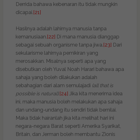
Derrida bahawa kebenaran itu tidak mungkin
dicapai.
[21]
Hasilnya adalah lahirnya manusia tanpa
kemanusiaan.
[22]
Di mana manusia dianggap
sebagai sebuah organisme tanpa jiwa.
[23]
Dari
sekularisme lahirnya pemikiran yang
merosakkan. Misalnya seperti apa yang
disebutkan oleh Yuval Noah Harari bahawa apa
sahaja yang boleh dilakukan adalah
sebahagian dari alam semulajadi
(all that is
possible is natural)
.
[24]
Jika kita menerima idea
ini, maka manusia boleh melakukan apa sahaja
dan undang-undang itu sendiri tidak bernilai.
Maka tidak hairanlah jika kita melihat hari ini
negara-negara Barat seperti Amerika Syarikat,
Britain, dan Jerman boleh membantu Zionis