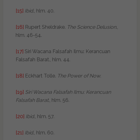
[15]
Ibid
., hlm. 40.
[16]
Rupert Sheldrake.
The Science Delusion
.,
hlm. 46-54.
[17]
Siri Wacana Falsafah Ilmu: Kerancuan
Falsafah Barat., hlm. 44.
[18]
Eckhart Tolle.
The Power of Now
.
[19]
Siri Wacana Falsafah Ilmu: Kerancuan
Falsafah Barat
., hlm. 56.
[20]
Ibid
., hlm. 57.
[21]
Ibid
., hlm. 60.