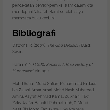
pendekatan pemikir-pemikir Islam dalam kita
mendepani falsafah Barat setelah saya
membaca buku kecil ini.
Bibliografi
Dawkins, R. (2007).
The God Delusion.
Black
Swan.
Harari, Y. N. (2015).
Sapiens: A Brief History of
Humankind.
Vintage.
Mohd Suhail Mohd Sufian, Muhammad Firdaus
bin Zalani, Amar Ismat Mohd Nasir, Muhamad
Amirul Asyraf Ahmad Kamal Zulkhairi, Fakri
Zaky Jaafar, Bahbibi Rahmatullah, & Mohd
Nasir Bin Mohd Tap. (2025).
Siri Wacana