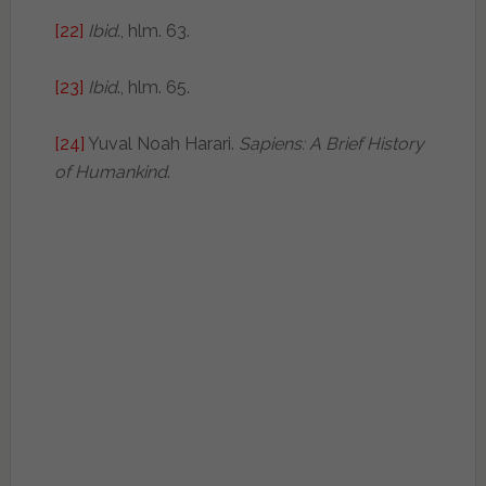
[22]
Ibid
., hlm. 63.
[23]
Ibid
., hlm. 65.
[24]
Yuval Noah Harari.
Sapiens: A Brief History
of Humankind
.