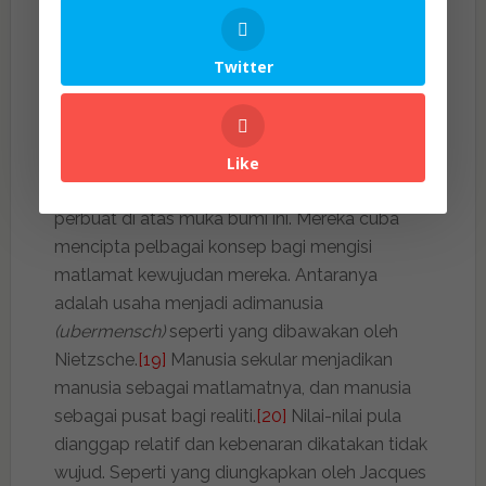
sangat keras dalam kritikannya terhadap
sekularisme dan sekularisasi yang akhirnya
Twitter
menatijahkan kematian kemanusiaan.
Apabila manusia itu diputuskan hubungannya
dengan kekudusan, maka melatarlah mereka
Like
cuba mencari apa yang hendak mereka
perbuat di atas muka bumi ini. Mereka cuba
mencipta pelbagai konsep bagi mengisi
matlamat kewujudan mereka. Antaranya
adalah usaha menjadi adimanusia
(ubermensch)
seperti yang dibawakan oleh
Nietzsche.
[19]
Manusia sekular menjadikan
manusia sebagai matlamatnya, dan manusia
sebagai pusat bagi realiti.
[20]
Nilai-nilai pula
dianggap relatif dan kebenaran dikatakan tidak
wujud. Seperti yang diungkapkan oleh Jacques