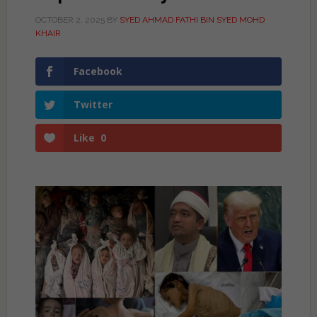
OCTOBER 2, 2025
BY
SYED AHMAD FATHI BIN SYED MOHD
KHAIR
Facebook
Twitter
Like
0