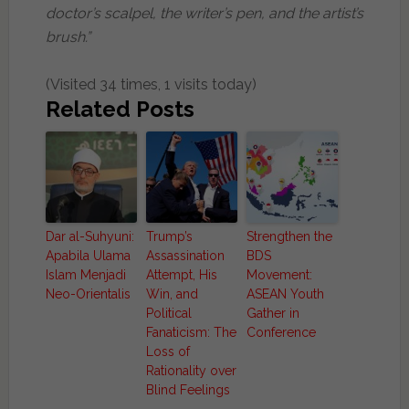
doctor’s scalpel, the writer’s pen, and the artist’s
brush.”
(Visited 34 times, 1 visits today)
Related Posts
Dar al-Suhyuni:
Trump’s
Strengthen the
Apabila Ulama
Assassination
BDS
Islam Menjadi
Attempt, His
Movement:
Neo-Orientalis
Win, and
ASEAN Youth
Political
Gather in
Fanaticism: The
Conference
Loss of
Rationality over
Blind Feelings