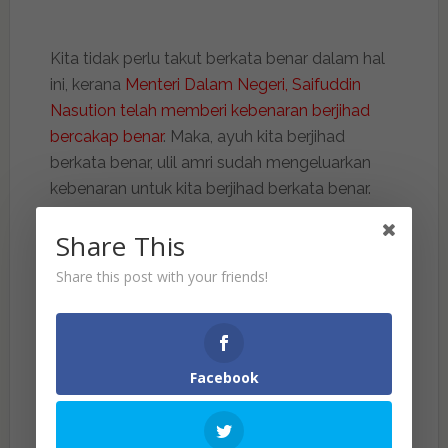
Kita tidak perlu takut berkata benar dalam hal
ini, kerana
Menteri Dalam Negeri, Saifuddin
Nasution telah memberi kebenaran berjihad
bercakap benar
. Maka, ayuh kita berjihad
berkata benar, ulil amri sudah mengeluarkan
kebenaran untuk kita berjihad berkata benar.
Kita katakan kita tidak bersetuju dengan
Share This
jemputan kepada Donald Trump, bapak
pengganas yang membunuh umat Islam. Jika
Share this post with your friends!
tidak dibatalkan jemputan kepada bapak
pengganas ini, kita perlu berhimpun menjadi
lautan, menolak Donald Trump.
Facebook
Mungkin ada yang mengatakan tindakan kita