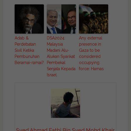
Adab &
DSA2024:
Any external
Perdebatan
Malaysia
presence in
Sivil Ketika
Madani Alu-
Gaza to be
Pembunuhan
Alukan Syarikat
considered
Beramai-ramai?
Pembekal
occupying
Senjata Kepada
force: Hamas
Israel
Syed Ahmad Fathi Bin Syed Mohd Khair