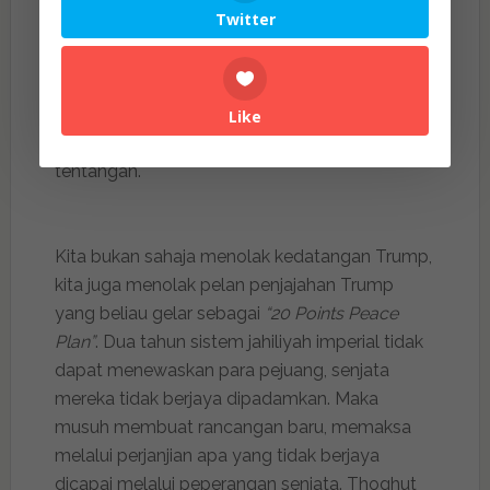
menolak kehadiran pengganas seperti Trump
Twitter
satu tindakan radikal. Kita katakan pada
mereka, jika pembunuhan 66,000 manusia
tidak menjadikan kalian radikal, mungkin
kalianlah puncanya genosida ini berterusan.
Like
Kerana kalian membiarkan ia berlalu tanpa
tentangan.
Kita bukan sahaja menolak kedatangan Trump,
kita juga menolak pelan penjajahan Trump
yang beliau gelar sebagai
“20 Points Peace
Plan”
. Dua tahun sistem jahiliyah imperial tidak
dapat menewaskan para pejuang, senjata
mereka tidak berjaya dipadamkan. Maka
musuh membuat rancangan baru, memaksa
melalui perjanjian apa yang tidak berjaya
dicapai melalui peperangan senjata. Thoghut