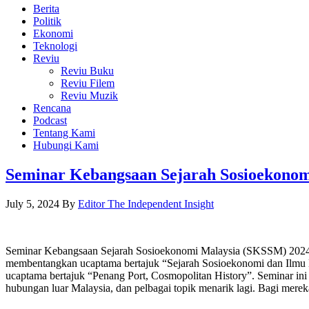
Berita
Politik
Ekonomi
Teknologi
Reviu
Reviu Buku
Reviu Filem
Reviu Muzik
Rencana
Podcast
Tentang Kami
Hubungi Kami
Seminar Kebangsaan Sejarah Sosioekono
July 5, 2024
By
Editor The Independent Insight
Seminar Kebangsaan Sejarah Sosioekonomi Malaysia (SKSSM) 2024 ak
membentangkan ucaptama bertajuk “Sejarah Sosioekonomi dan Ilmu 
ucaptama bertajuk “Penang Port, Cosmopolitan History”. Seminar ini
hubungan luar Malaysia, dan pelbagai topik menarik lagi. Bagi mere