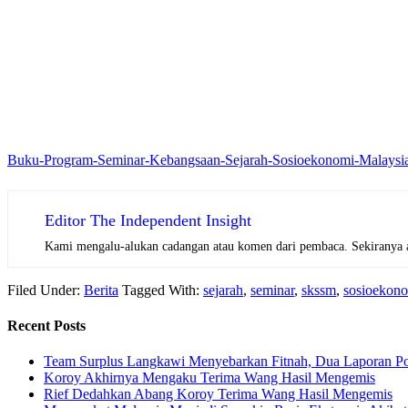
Buku-Program-Seminar-Kebangsaan-Sejarah-Sosioekonomi-Malay
Editor The Independent Insight
Kami mengalu-alukan cadangan atau komen dari pembaca. Sekiranya and
Filed Under:
Berita
Tagged With:
sejarah
,
seminar
,
skssm
,
sosioekon
Recent Posts
Team Surplus Langkawi Menyebarkan Fitnah, Dua Laporan Po
Koroy Akhirnya Mengaku Terima Wang Hasil Mengemis
Rief Dedahkan Abang Koroy Terima Wang Hasil Mengemis