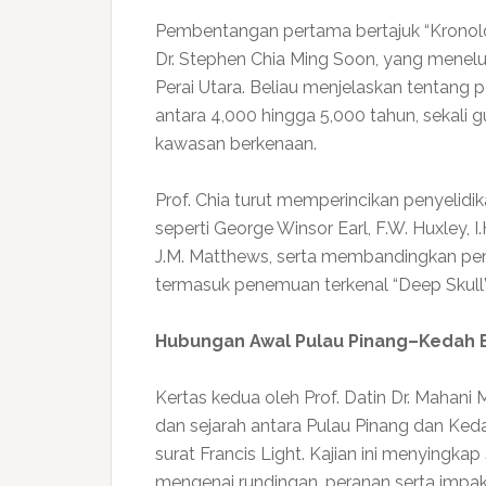
Pembentangan pertama bertajuk “Kronolog
Dr. Stephen Chia Ming Soon, yang menelu
Perai Utara. Beliau menjelaskan tentang
antara 4,000 hingga 5,000 tahun, sekali 
kawasan berkenaan.
Prof. Chia turut memperincikan penyelidi
seperti George Winsor Earl, F.W. Huxley, I.
J.M. Matthews, serta membandingkan pen
termasuk penemuan terkenal “Deep Skull” 
Hubungan Awal Pulau Pinang–Kedah B
Kertas kedua oleh Prof. Datin Dr. Maha
dan sejarah antara Pulau Pinang dan Keda
surat Francis Light. Kajian ini menyingka
mengenai rundingan, peranan serta impa