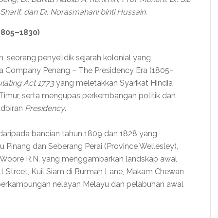
harif, dan Dr. Norasmahani binti Hussain.
1805–1830)
 seorang penyelidik sejarah kolonial yang
ia Company Penang – The Presidency Era (1805–
lating Act 1773
yang meletakkan Syarikat Hindia
i Timur, serta mengupas perkembangan politik dan
adbiran
Presidency
.
 daripada bancian tahun 1809 dan 1828 yang
Pinang dan Seberang Perai (Province Wellesley),
Lt. Woore R.N. yang menggambarkan landskap awal
itt Street, Kuil Siam di Burmah Lane, Makam Chewan
 perkampungan nelayan Melayu dan pelabuhan awal