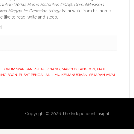
ankan (2024),
Homo Historikus (2024), DemokRasisma
isma Hingga ke Genosida (2025)
. Fathi write from his home
e like to read, write and sleep.
i
G
,
FORUM WARISAN PULAU PINANG
,
MARCUS LANGDON
,
PROF.
MING SOON
,
PUSAT PENGAJIAN ILMU KEMANUSIAAN
,
SEJARAH AWAL
Copyright © 2026 The Independent Insight