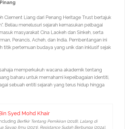
 Pinang
 Clement Liang dari Penang Heritage Trust bertajuk
on”. Beliau menelusuri sejarah kemasukan pelbagai
rmasuk masyarakat Cina Laokeh dan Sinkeh, serta
erman, Perancis, Acheh, dan India. Pembentangan ini
titik pertemuan budaya yang unik dan inklusif sejak
 sahaja memperkukuh wacana akademik tentang
ruang baharu untuk memahami kepelbagaian identiti,
ai sebuah entiti sejarah yang terus hidup hingga
Bin Syed Mohd Khair
including
Berfikir Tentang Pemikiran (2018), Lalang di
a Sayap Ilmu (2023), Resistance Sudah Berbunga (2024),