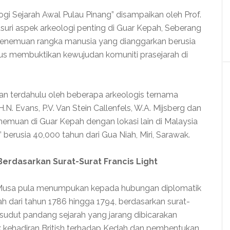
i Sejarah Awal Pulau Pinang” disampaikan oleh Prof.
suri aspek arkeologi penting di Guar Kepah, Seberang
 penemuan rangka manusia yang dianggarkan berusia
gus membuktikan kewujudan komuniti prasejarah di
kan terdahulu oleh beberapa arkeologis ternama
H.N. Evans, P.V. Van Stein Callenfels, W.A. Mijsberg dan
emuan di Guar Kepah dengan lokasi lain di Malaysia
berusia 40,000 tahun dari Gua Niah, Miri, Sarawak.
erdasarkan Surat-Surat Francis Light
ni Musa pula menumpukan kepada hubungan diplomatik
h dari tahun 1786 hingga 1794, berdasarkan surat-
p sudut pandang sejarah yang jarang dibicarakan
k kehadiran British terhadap Kedah dan pembentukan