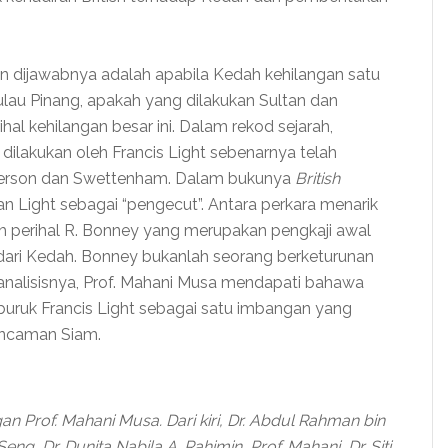
in dijawabnya adalah apabila Kedah kehilangan satu
ulau Pinang, apakah yang dilakukan Sultan dan
hal kehilangan besar ini. Dalam rekod sejarah,
ilakukan oleh Francis Light sebenarnya telah
Anderson dan Swettenham. Dalam bukunya
British
n Light sebagai “pengecut”. Antara perkara menarik
ah perihal R. Bonney yang merupakan pengkaji awal
 dari Kedah. Bonney bukanlah seorang berketurunan
 analisisnya, Prof. Mahani Musa mendapati bahawa
buruk Francis Light sebagai satu imbangan yang
 ancaman Siam.
Prof. Mahani Musa. Dari kiri, Dr. Abdul Rahman bin
ng, Dr. Dunita Nabila A. Rahimin, Prof. Mahani, Dr. Siti