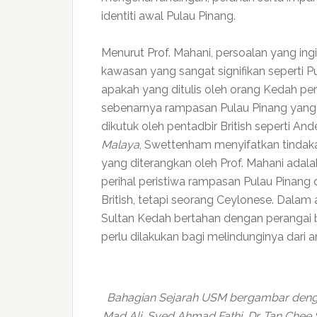
identiti awal Pulau Pinang.
Menurut Prof. Mahani, persoalan yang ing
kawasan yang sangat signifikan seperti P
apakah yang ditulis oleh orang Kedah peri
sebenarnya rampasan Pulau Pinang yang d
dikutuk oleh pentadbir British seperti 
Malaya
, Swettenham menyifatkan tindaka
yang diterangkan oleh Prof. Mahani adal
perihal peristiwa rampasan Pulau Pinang
British, tetapi seorang Ceylonese. Dalam
Sultan Kedah bertahan dengan perangai 
perlu dilakukan bagi melindunginya dari
Bahagian Sejarah USM bergambar dengan 
Mad Ali, Syed Ahmad Fathi, Dr. Tan Chee Se