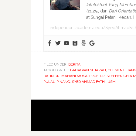
Intelektual Yang Membos
(2025),
dan
Dari Oriental
at Sungai Petani, Kedah. H
independent.academia.edu/SyedAhmadFath
FILED UNDER:
BERITA
TAGGED WITH:
BAHAGIAN SEJARAH
,
CLEMENT LIAN
DATIN DR. MAHANI MUSA
,
PROF. DR. STEPHEN CHIA 
PULAU PINANG
,
SYED AHMAD FATHI
,
USM