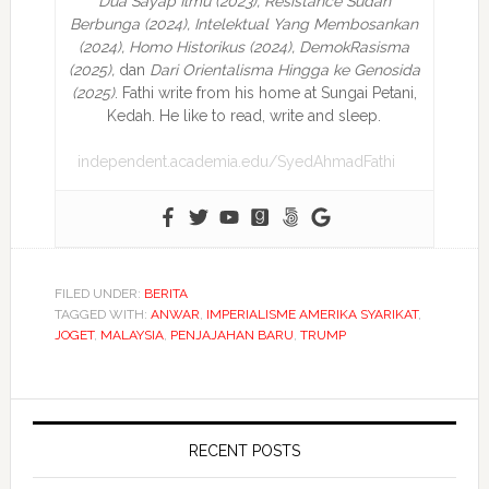
Dua Sayap Ilmu (2023), Resistance Sudah
Berbunga (2024), Intelektual Yang Membosankan
(2024),
Homo Historikus (2024), DemokRasisma
(2025),
dan
Dari Orientalisma Hingga ke Genosida
(2025)
. Fathi write from his home at Sungai Petani,
Kedah. He like to read, write and sleep.
independent.academia.edu/SyedAhmadFathi
FILED UNDER:
BERITA
TAGGED WITH:
ANWAR
,
IMPERIALISME AMERIKA SYARIKAT
,
JOGET
,
MALAYSIA
,
PENJAJAHAN BARU
,
TRUMP
RECENT POSTS