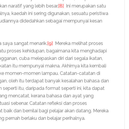
 naratif yang lebih besar.
[8]
Ini merupakan satu
lnya, kaedah ini sering digunakan, sesuatu peristiwa
kemudiannya didedahkan sebagai mempunyai kesan
da saya sangat menarik.
[9]
Mereka melihat proses
tu proses kehidupan, bagaimana kita menghadapi
ganan, cuba melepaskan diri dari segala ikatan,
ikatan itu mempunyai makna. Akhirnya kita kembali
a ke momen-momen lampau. Catatan-catatan di
ngan, oleh itu terdapat banyak kesalahan bahasa dan
seperti itu, daripada format seperti ini, kita dapat
yang mencatat, kerana bahasa dan ayat yang
uasi sebenar. Catatan refleksi dan proses
at baik dan bernilai bagi pelajar akan datang. Mereka
 pernah berlaku dan belajar perihalnya.