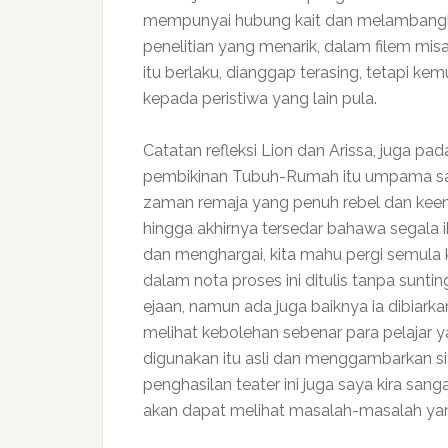
mempunyai hubung kait dan melambangkan
penelitian yang menarik, dalam filem misa
itu berlaku, dianggap terasing, tetapi 
kepada peristiwa yang lain pula.
Catatan refleksi Lion dan Arissa, juga pa
pembikinan Tubuh-Rumah itu umpama sa
zaman remaja yang penuh rebel dan keeng
hingga akhirnya tersedar bahawa segala 
dan menghargai, kita mahu pergi semul
dalam nota proses ini ditulis tanpa sunti
ejaan, namun ada juga baiknya ia dibiarkan 
melihat kebolehan sebenar para pelajar 
digunakan itu asli dan menggambarkan sit
penghasilan teater ini juga saya kira sang
akan dapat melihat masalah-masalah yang