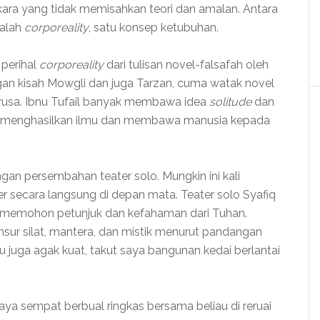
kara yang tidak memisahkan teori dan amalan. Antara
dalah
corporeality
, satu konsep ketubuhan.
perihal
corporeality
dari tulisan novel-falsafah oleh
ngan kisah Mowgli dan juga Tarzan, cuma watak novel
bu rusa. Ibnu Tufail banyak membawa idea
solitude
dan
eh menghasilkan ilmu dan membawa manusia kepada
ngan persembahan teater solo. Mungkin ini kali
 secara langsung di depan mata. Teater solo Syafiq
a memohon petunjuk dan kefahaman dari Tuhan.
ur silat, mantera, dan mistik menurut pandangan
u juga agak kuat, takut saya bangunan kedai berlantai
a sempat berbual ringkas bersama beliau di reruai