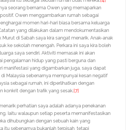
 Malaysia itu sebagai sebuah rumah buat mereka.
[4]
, hanya seorang bernama Owen yang memaparkan
 positif. Owen menggambarkan rumah sebagai
menghargai momen hari-hari biasa bersama keluarga
atatan yang dilakukan dalam mendokumentasikan
Murut di Sabah saya kira sangat menarik. Anak-anak
k ke sekolah menengah. Perkara ini saya kira boleh
uarga saya sendiri. Aktiviti memasak ini akan
 pengalaman hidup yang pasti berguna dan
i manifestasi yang digambarkan juga, saya dapat
 Malaysia sebenarnya mempunyai kesan negatif
a sebagai rumah, ini diperlihatkan dengan
 konkrit dengan trafik yang sesak.
[7]
 menarik perhatian saya adalah adanya penekanan
ng. Iaitu walaupun setiap peserta memanifestasikan
ka dihubungkan dengan sebuah kain yang
tu sebenarnya bukanlah terpisah, tetapi