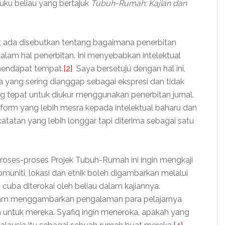
ku beliau yang bertajuk
Tubuh-Rumah: Kajian dan
 ada disebutkan tentang bagaimana penerbitan
lam hal penerbitan. Ini menyebabkan intelektual
mendapat tempat.
[2]
Saya bersetuju dengan hal ini,
a yang sering dianggap sebagai ekspresi dan tidak
g tepat untuk diukur menggunakan penerbitan jurnal.
tform yang lebih mesra kepada intelektual baharu dan
atatan yang lebih longgar tapi diterima sebagai satu
roses-proses Projek Tubuh-Rumah ini ingin mengkaji
muniti, lokasi dan etnik boleh digambarkan melalui
 cuba diterokai oleh beliau dalam kajiannya.
alam menggambarkan pengalaman para pelajarnya
 untuk mereka. Syafiq ingin meneroka, apakah yang