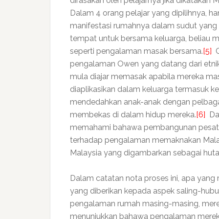
dirasakan oleh pelajarnya jika dikatakan
Dalam 4 orang pelajar yang dipilihnya
manifestasi rumahnya dalam sudut yang
tempat untuk bersama keluarga, beliau 
seperti pengalaman masak bersama.
[5]
C
pengalaman Owen yang datang dari etnik 
mula diajar memasak apabila mereka masu
diaplikasikan dalam keluarga termasuk kel
mendedahkan anak-anak dengan pelbagai
membekas di dalam hidup mereka.
[6]
Dar
memahami bahawa pembangunan pesat di
terhadap pengalaman memaknakan Malaysi
Malaysia yang digambarkan sebagai hutan
Dalam catatan nota proses ini, apa yang
yang diberikan kepada aspek saling-hubu
pengalaman rumah masing-masing, mere
menunjukkan bahawa pengalaman mereka i