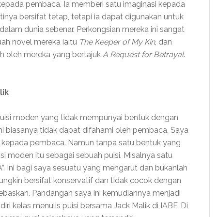
epada pembaca. Ia memberi satu imaginasi kepada
nya bersifat tetap, tetapi ia dapat digunakan untuk
dalam dunia sebenar. Perkongsian mereka ini sangat
ah novel mereka iaitu
The Keeper of My Kin
, dan
ah oleh mereka yang bertajuk
A Request for Betrayal
.
lik
puisi moden yang tidak mempunyai bentuk dengan
 ini biasanya tidak dapat difahami oleh pembaca. Saya
hkan kepada pembaca. Namun tanpa satu bentuk yang
isi moden itu sebagai sebuah puisi. Misalnya satu
A”. Ini bagi saya sesuatu yang mengarut dan bukanlah
ungkin bersifat konservatif dan tidak cocok dengan
ebaskan. Pandangan saya ini kemudiannya menjadi
iri kelas menulis puisi bersama Jack Malik di IABF. Di