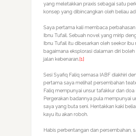
yang meletakkan praxis sebagai satu per
konsep yang dibincangkan oleh beliau a
Saya pertama kali membaca perbahasan 
Ibnu Tufail. Sebuah novel yang mirip de
Ibnu Tufail itu dibesarkan oleh seekor i
bagaimana eksplorasi dalaman diri bol
jalan kebenaran.
[1]
Sesi Syafiq Faliq semasa IABF diakhiri de
pertama saya melihat persembahan teater
Faliq mempunyai unsur tafakkur dan do
Pergerakan badannya pula mempunyai uns
saya yang buta seni. Hentakkan kaki belia
kayu itu akan roboh.
Habis perbentangan dan persembahan, say