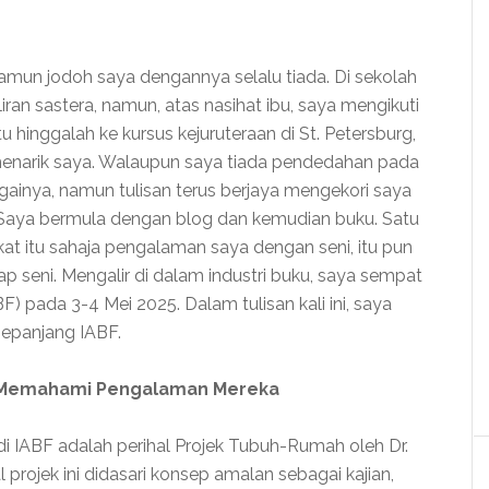
amun jodoh saya dengannya selalu tiada. Di sekolah
iran sastera, namun, atas nasihat ibu, saya mengikuti
tu hinggalah ke kursus kejuruteraan di St. Petersburg,
 menarik saya. Walaupun saya tiada pendedahan pada
bagainya, namun tulisan terus berjaya mengekori saya
. Saya bermula dengan blog dan kemudian buku. Satu
akat itu sahaja pengalaman saya dengan seni, itu pun
gap seni. Mengalir di dalam industri buku, saya sempat
F) pada 3-4 Mei 2025. Dalam tulisan kali ini, saya
 sepanjang IABF.
 Memahami Pengalaman Mereka
di IABF adalah perihal Projek Tubuh-Rumah oleh Dr.
l projek ini didasari konsep amalan sebagai kajian,