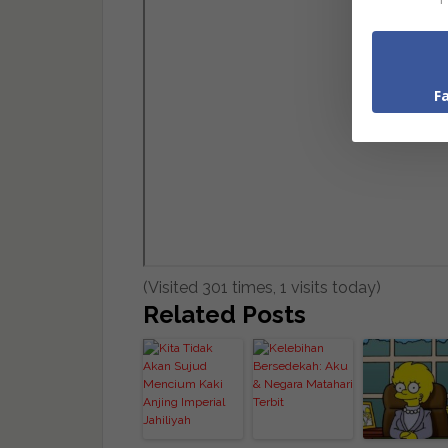
F
(Visited 301 times, 1 visits today)
Related Posts