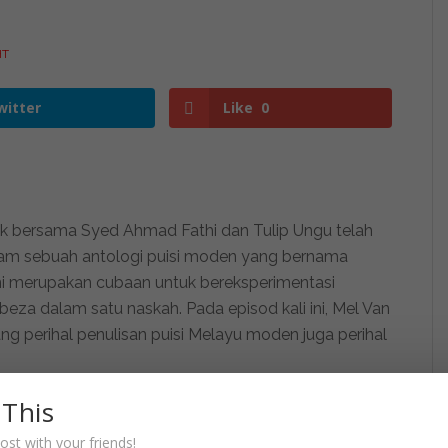
HT
witter
Like
0
k bersama Syed Ahmad Fathi dan Tulip Ungu telah
alam sebuah antologi puisi moden yang bernama
ini merupakan cubaan untuk bereksperimentasi
za dalam satu naskah. Pada episod kali ini, Mel Van
 perihal penulisan puisi Melayu moden juga perihal
 This
ost with your friends!