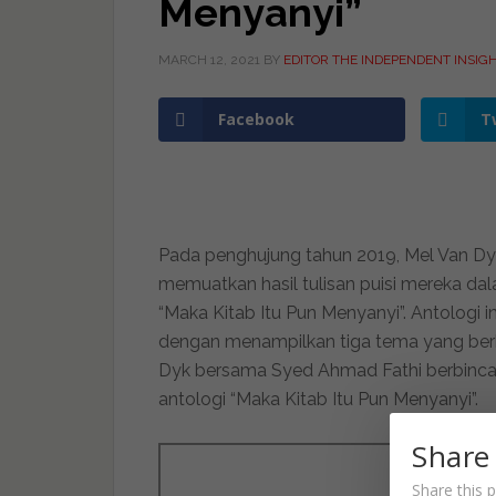
Menyanyi”
MARCH 12, 2021
BY
EDITOR THE INDEPENDENT INSIG
Facebook
T
Pada penghujung tahun 2019, Mel Van Dy
memuatkan hasil tulisan puisi mereka d
“Maka Kitab Itu Pun Menyanyi”. Antologi 
dengan menampilkan tiga tema yang berbe
Dyk bersama Syed Ahmad Fathi berbincang
antologi “Maka Kitab Itu Pun Menyanyi”.
Share
Share this p