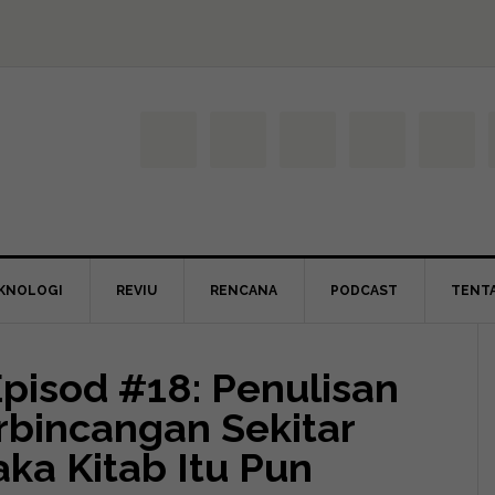
KNOLOGI
REVIU
RENCANA
PODCAST
TENT
Episod #18: Penulisan
rbincangan Sekitar
aka Kitab Itu Pun