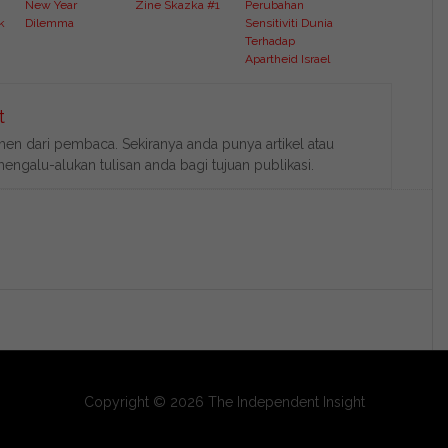
New Year
Zine Skazka #1
Perubahan
k
Dilemma
Sensitiviti Dunia
Terhadap
Apartheid Israel
t
n dari pembaca. Sekiranya anda punya artikel atau
ngalu-alukan tulisan anda bagi tujuan publikasi.
Copyright © 2026 The Independent Insight