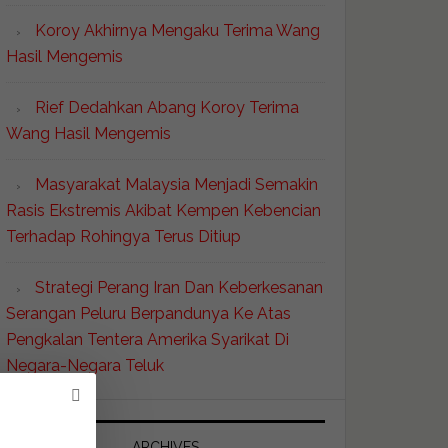
Koroy Akhirnya Mengaku Terima Wang
Hasil Mengemis
Rief Dedahkan Abang Koroy Terima
Wang Hasil Mengemis
Masyarakat Malaysia Menjadi Semakin
Rasis Ekstremis Akibat Kempen Kebencian
Terhadap Rohingya Terus Ditiup
Strategi Perang Iran Dan Keberkesanan
Serangan Peluru Berpandunya Ke Atas
Pengkalan Tentera Amerika Syarikat Di
Negara-Negara Teluk
ARCHIVES