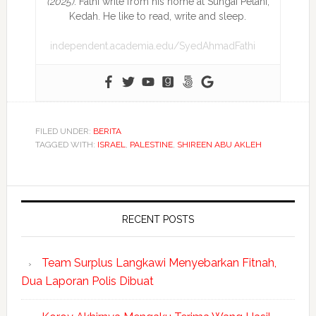
(2025)
. Fathi write from his home at Sungai Petani,
Kedah. He like to read, write and sleep.
independent.academia.edu/SyedAhmadFathi
FILED UNDER:
BERITA
TAGGED WITH:
ISRAEL
,
PALESTINE
,
SHIREEN ABU AKLEH
RECENT POSTS
Team Surplus Langkawi Menyebarkan Fitnah,
Dua Laporan Polis Dibuat