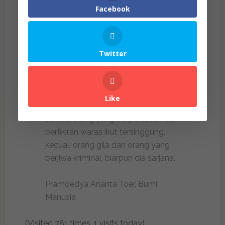
nasionalisme. Pada tahun 2005, Bumi Manusia
Facebook
telah dicetak kembali di Indonesia, bahkan
diterbitkan juga di dalam 33 bahasa. Karya ini
juga telah diolah dalam bentuk filem dan boleh
Twitter
ditonton di Netflix (This Earth Of Mankind).
Like
Kalau kemanusiaan tersinggung,
semua orang yang berperasaan dan
berfikiran waras ikut tersinggung,
kecuali orang gila dan orang yang
berjiwa kriminal, biarpun dia sarjana.
Pramoedya Ananta Toer, Bumi
Manusia
(Visited 781 times, 1 visits today)