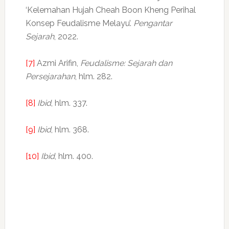
‘Kelemahan Hujah Cheah Boon Kheng Perihal
Konsep Feudalisme Melayu’.
Pengantar
Sejarah
, 2022.
[7]
Azmi Arifin,
Feudalisme: Sejarah dan
Persejarahan
, hlm. 282.
[8]
Ibid
, hlm. 337.
[9]
Ibid
, hlm. 368.
[10]
Ibid
, hlm. 400.