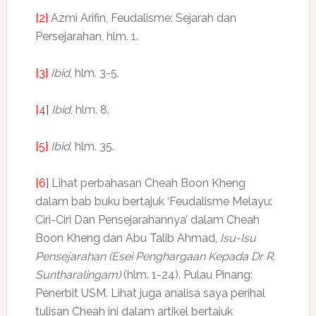
[2]
Azmi Arifin, Feudalisme: Sejarah dan
Persejarahan, hlm. 1.
[3]
Ibid
, hlm. 3-5.
[4]
Ibid
, hlm. 8.
[5]
Ibid
, hlm. 35.
[6]
Lihat perbahasan Cheah Boon Kheng
dalam bab buku bertajuk ‘Feudalisme Melayu:
Ciri-Ciri Dan Pensejarahannya’ dalam Cheah
Boon Kheng dan Abu Talib Ahmad,
Isu-Isu
Pensejarahan (Esei Penghargaan Kepada Dr R.
Suntharalingam)
(hlm. 1-24). Pulau Pinang:
Penerbit USM. Lihat juga analisa saya perihal
tulisan Cheah ini dalam artikel bertajuk