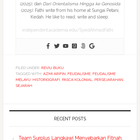
(2025),
dan
Dari Orientalisma Hingga ke Genosida
(2025)
. Fathi write from his home at Sungai Petani,
Kedah. He like to read, write and sleep.
independent.academia.edu/SyedAhmadFathi
FILED UNDER:
REVIU BUKU
TAGGED WITH:
AZMI ARIFIN
,
FEUDALISME
,
FEUDALISME
MELAYU
,
HISTORIOGRAFI
,
PASCA KOLONIAL
,
PERSEJARAHAN
,
SEJARAH
RECENT POSTS
Team Surplus Langkawi Menyebarkan Fitnah,