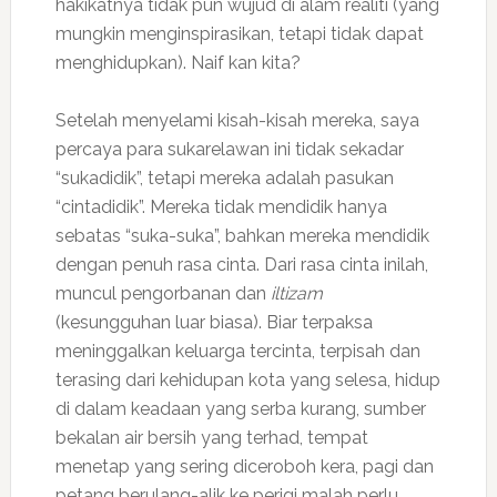
hakikatnya tidak pun wujud di alam realiti (yang
mungkin menginspirasikan, tetapi tidak dapat
menghidupkan). Naif kan kita?
Setelah menyelami kisah-kisah mereka, saya
percaya para sukarelawan ini tidak sekadar
“sukadidik”, tetapi mereka adalah pasukan
“cintadidik”. Mereka tidak mendidik hanya
sebatas “suka-suka”, bahkan mereka mendidik
dengan penuh rasa cinta. Dari rasa cinta inilah,
muncul pengorbanan dan
iltizam
(kesungguhan luar biasa). Biar terpaksa
meninggalkan keluarga tercinta, terpisah dan
terasing dari kehidupan kota yang selesa, hidup
di dalam keadaan yang serba kurang, sumber
bekalan air bersih yang terhad, tempat
menetap yang sering diceroboh kera, pagi dan
petang berulang-alik ke perigi malah perlu