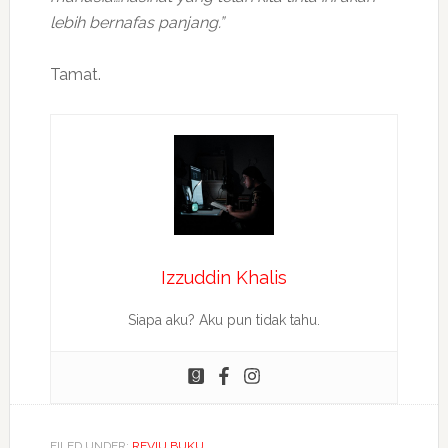
lebih bernafas panjang.”
Tamat.
Izzuddin Khalis
Siapa aku? Aku pun tidak tahu.
FILED UNDER:
REVIU BUKU