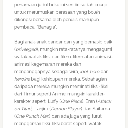
penamaan judul buku ini sendiri sudah cukup
untuk merumuskan perasaan yang boleh
dikongsi bersama oleh penulis mahupun
pembaca. “Bahagia”.
Bagi anak-anak bandar dan yang bernasib baik
(
privileged
), mungkin rata-ratanya mengagumi
watak-watak fiksi dari filem-filem atau animasi-
animasi kegemaran mereka dan
menganggapnya sebagai wira,
idol
,
hero
dan
heroine
bagi kehidupan mereka. Sebahagian
daripada mereka mungkin meminati fiksi-fiksi
dari Timur seperti Anime, mungkin karakter-
karakter seperti Luffy (
One Piece
), Eren (
Attack
on Titan
), Tanjiro (
Demon Slayer
) dan Saitama
(
One Punch Man
) dan ada juga yang turut
menggemari fiksi-fiksi barat seperti watak-