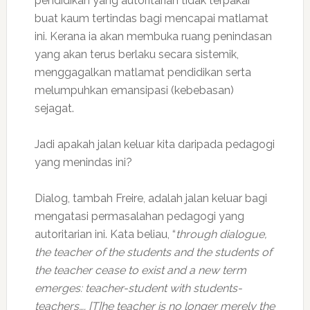
pendidikan yang autoritarian tidak terpakai
buat kaum tertindas bagi mencapai matlamat
ini. Kerana ia akan membuka ruang penindasan
yang akan terus berlaku secara sistemik,
menggagalkan matlamat pendidikan serta
melumpuhkan emansipasi (kebebasan)
sejagat.
Jadi apakah jalan keluar kita daripada pedagogi
yang menindas ini?
Dialog, tambah Freire, adalah jalan keluar bagi
mengatasi permasalahan pedagogi yang
autoritarian ini. Kata beliau, “
through dialogue,
the teacher of the students and the students of
the teacher cease to exist and a new term
emerges: teacher-student with students-
teachers…. [T]he teacher is no longer merely the