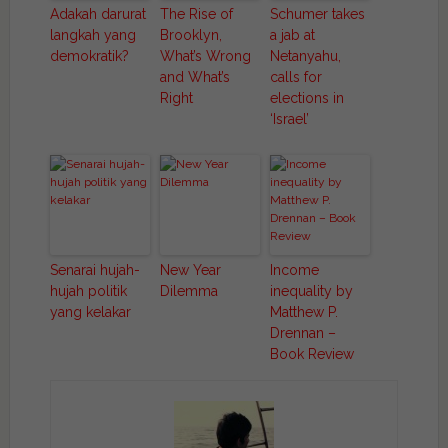
Adakah darurat
The Rise of
Schumer takes
langkah yang
Brooklyn,
a jab at
demokratik?
What’s Wrong
Netanyahu,
and What’s
calls for
Right
elections in
‘Israel’
Senarai hujah-
New Year
Income
hujah politik
Dilemma
inequality by
yang kelakar
Matthew P.
Drennan –
Book Review