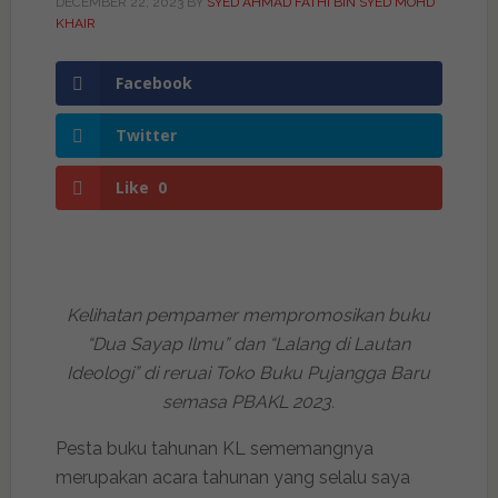
DECEMBER 22, 2023
BY
SYED AHMAD FATHI BIN SYED MOHD
KHAIR
Facebook
Twitter
Like
0
Kelihatan pempamer mempromosikan buku
“Dua Sayap Ilmu” dan “Lalang di Lautan
Ideologi” di reruai Toko Buku Pujangga Baru
semasa PBAKL 2023.
Pesta buku tahunan KL sememangnya
merupakan acara tahunan yang selalu saya