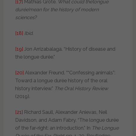
[17]
Mathias Grote.
What could the’longue
durée’mean for the history of modern
sciences
?
[18]
Ibid
.
[19]
Jon Arrizabalaga. “History of disease and
the longue durée.”
[20]
Alexander Freund. ““Confessing animals”:
Toward a longue durée history of the oral
history interview.”
The Oral History Review
(2019).
[21]
Richard Saull, Alexander Anievas, Neil
Davidson, and Adam Fabry. “The longue durée
of the far-right: an introduction.” In
The Longue
Durée of the Far-Right
, pp. 1-20. Routledge,