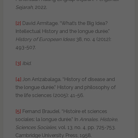
Sejarah
, 2022.
[2]
David Armitage. “What’s the Big Idea?
Intellectual History and the longue durée.”
History of European Ideas
38, no. 4 (2012):
493-507.
[3]
Ibid
.
[4]
Jon Arrizabalaga. “History of disease and
the longue durée.” History and philosophy of
the life sciences (2005): 41-56.
[5]
Fernand Braudel. “Histoire et sciences
sociales: la longue durée.” In
Annales. Histoire,
Sciences Sociales
, vol. 13, no. 4, pp. 725-753.
Cambridge University Press, 1958.