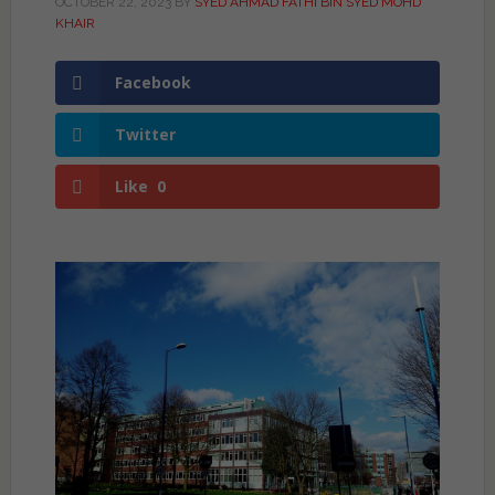
OCTOBER 22, 2023
BY
SYED AHMAD FATHI BIN SYED MOHD
KHAIR
Facebook
Twitter
Like
0