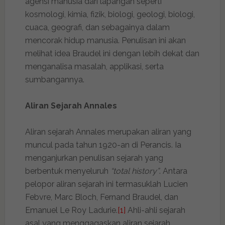
agensi manusia dari lapangan seperti
kosmologi, kimia, fizik, biologi, geologi, biologi,
cuaca, geografi, dan sebagainya dalam
mencorak hidup manusia. Penulisan ini akan
melihat idea Braudel ini dengan lebih dekat dan
menganalisa masalah, applikasi, serta
sumbangannya.
Aliran Sejarah Annales
Aliran sejarah Annales merupakan aliran yang
muncul pada tahun 1920-an di Perancis. Ia
menganjurkan penulisan sejarah yang
berbentuk menyeluruh
“total history”
. Antara
pelopor aliran sejarah ini termasuklah Lucien
Febvre, Marc Bloch, Fernand Braudel, dan
Emanuel Le Roy Ladurie.
[1]
Ahli-ahli sejarah
asal yang menggagaskan aliran sejarah