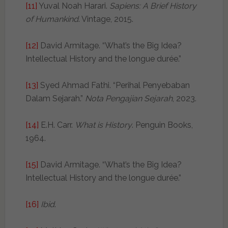
[11]
Yuval Noah Harari.
Sapiens: A Brief History
of Humankind
. Vintage, 2015.
[12]
David Armitage. “What’s the Big Idea?
Intellectual History and the longue durée.”
[13]
Syed Ahmad Fathi. “Perihal Penyebaban
Dalam Sejarah.”
Nota Pengajian Sejarah
, 2023.
[14]
E.H. Carr.
What is History
. Penguin Books,
1964.
[15]
David Armitage. “What’s the Big Idea?
Intellectual History and the longue durée.”
[16]
Ibid
.