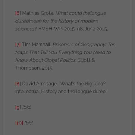
[6]
Mathias Grote.
What could the’longue
durée’mean for the history of modern
sciences
? FMSH-WP-2015-98, June 2015.
[7]
Tim Marshall.
Prisoners of Geography: Ten
Maps That Tell You Everything You Need to
Know About Global Politics.
Elliott &
Thompson, 2015.
[8]
David Armitage. “What’s the Big Idea?
Intellectual History and the longue durée.”
[9]
Ibid
.
[10]
Ibid
.