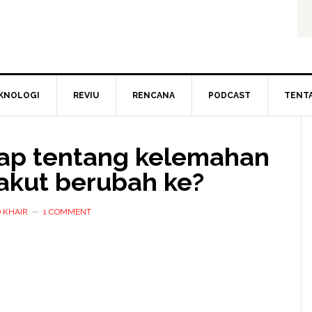
KNOLOGI
REVIU
RENCANA
PODCAST
TENT
kap tentang kelemahan
kut berubah ke?
 KHAIR
1 COMMENT