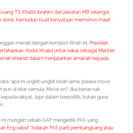
ang TS Khalid Ibrahim dari jawatan MB selangor.
age done. Kemudian buat kenyataan memohon maaf
a enggan menari dengan komplot fitnah ini.
Presiden
tahankan Abdul Khalid untuk kekal sebagai Menteri
 pernah khianat dalam menjalankan amanah kepada
ta “apa ini ungkit-ungkit kisah lama, please move
i pun di kitar semula. Move on? Jika benar nak
kepada rakyat. Jujur dalam berpolitik, bukan guna
n.
n ini mungkin sebab DAP mengkritik PAS yang
an Eng sebut “Adakah PAS parti pembangkang atau