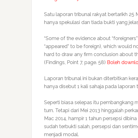
Satu laporan tribunal rakyat bertarikh 2
hanya spekulasi dan tiada bukti yang jelas
“Some of the evidence about “foreigner
“appeared” to be foreign), which would not 
hard to draw any firm conclusion about thi
(Findings, Point 7, page. 58)
Boleh downl
Laporan tribunal ini bukan diterbitkan ke
hanya disebut 1 kali sahaja pada laporan
Seperti biasa selepas itu pembangkang
turn. Tetapi dari Mei 2013 hinggalah perk
Mac 2014, hampir 1 tahun persepsi dibina 
sudah terbukti salah, persepsi dan sentim
menjadi modal.