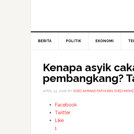
BERITA
POLITIK
EKONOMI
TE
Kenapa asyik ca
pembangkang? Ta
APRIL 14, 2018
BY
SYED AHMAD FATHI BIN SYED MOHD
Facebook
Twitter
Like
1