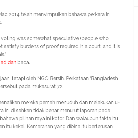
5 Mac 2014 telah menyimpulkan bahawa perkara ini
.
s” voting was somewhat speculative (people who
satisfy burdens of proof required in a court, and it is
s.”
oad dan
baca.
rajaan, tetapi oleh NGO Bersih. Perkataan ‘Bangladesh’
 tersebut pada mukasurat 72.
 menafikan mereka pernah menuduh dan melakukan u-
ara ini di sahkan tidak benar menurut laporan pada
bahawa pilihan raya ini kotor. Dan walaupun fakta itu
en itu kekal. Kemarahan yang dibina itu berterusan