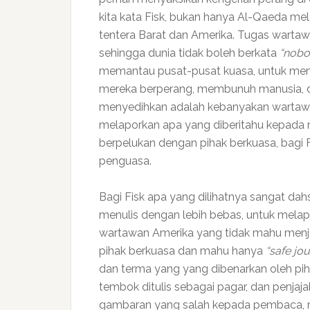
kita kata Fisk, bukan hanya Al-Qaeda me
tentera Barat dan Amerika. Tugas warta
sehingga dunia tidak boleh berkata
“nobod
memantau pusat-pusat kuasa, untuk me
mereka berperang, membunuh manusia, da
menyedihkan adalah kebanyakan wartawan
melaporkan apa yang diberitahu kepada
berpelukan dengan pihak berkuasa, bagi 
penguasa.
Bagi Fisk apa yang dilihatnya sangat da
menulis dengan lebih bebas, untuk melapo
wartawan Amerika yang tidak mahu menja
pihak berkuasa dan mahu hanya
“safe jo
dan terma yang yang dibenarkan oleh piha
tembok ditulis sebagai pagar, dan penjajah
gambaran yang salah kepada pembaca, m