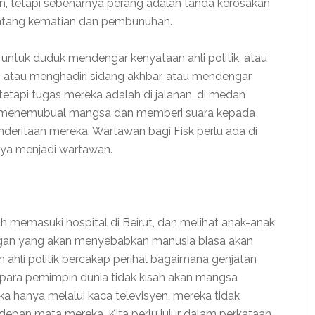
n, tetapi sebenarnya perang adalah tanda kerosakan
tentang kematian dan pembunuhan.
ntuk duduk mendengar kenyataan ahli politik, atau
atau menghadiri sidang akhbar, atau mendengar
tetapi tugas mereka adalah di jalanan, di medan
ah, menemubual mangsa dan memberi suara kepada
eritaan mereka. Wartawan bagi Fisk perlu ada di
nanya menjadi wartawan.
h memasuki hospital di Beirut, dan melihat anak-anak
gan yang akan menyebabkan manusia biasa akan
n ahli politik bercakap perihal bagaimana genjatan
au para pemimpin dunia tidak kisah akan mangsa
 hanya melalui kaca televisyen, mereka tidak
depan mata mereka. Kita perlu jujur dalam perkataan