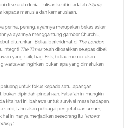
di seluruh dunia. Tulisan kecil ini adalah
tribute
ar kepada manusia dan kemanusiaan.
ya perihal perang, ayahnya merupakan bekas askar
mahnya ayahnya menggantung gambar Churchill,
but diturunkan. Beliau berkhidmat di
The London
 integriti
The Times
telah dirosakkan selepas dibeli
awan yang baik, bagi Fisk, beliau memerlukan
ng wartawan inginkan, bukan apa yang dimahukan
i peluang untuk fokus kepada satu lapangan,
bukan dipindah-pindahkan. Falsafah ini mungkin
 kita hari ini, bahawa untuk survival masa hadapan,
rba serbi, tahu akan pelbagai pengetahuan umum,
sk hal ini hanya menjadikan seseorang itu
“knows
thing”.