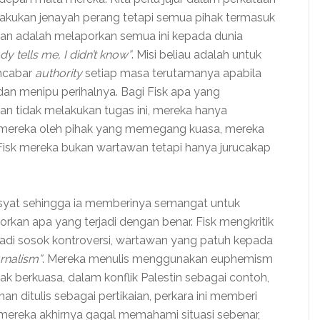
lakukan jenayah perang tetapi semua pihak termasuk
wan adalah melaporkan semua ini kepada dunia
y tells me, I didn’t know”
. Misi beliau adalah untuk
ncabar
authority
setiap masa terutamanya apabila
n menipu perihalnya. Bagi Fisk apa yang
 tidak melakukan tugas ini, mereka hanya
 mereka oleh pihak yang memegang kuasa, mereka
Fisk mereka bukan wartawan tetapi hanya jurucakap
hsyat sehingga ia memberinya semangat untuk
rkan apa yang terjadi dengan benar. Fisk mengkritik
di sosok kontroversi, wartawan yang patuh kepada
urnalism”
. Mereka menulis menggunakan euphemism
k berkuasa, dalam konflik Palestin sebagai contoh,
an ditulis sebagai pertikaian, perkara ini memberi
ereka akhirnya gagal memahami situasi sebenar,