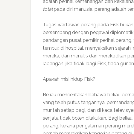
adalah perihal kemenangan dan kekalaha
total
pada diri manusia, perang adalah 
Tugas wartawan perang pada Fisk bukan u
bersembang dengan pegawai diplomatik, 
pandangan pusat pemikir perihal perang, 
tempur, di hospital, menyaksikan sejar
mereka, dan menulis dan merekodkan pend
lapangan, jika tidak, bagi Fisk, tiada gu
Apakah misi hidup Fisk?
Beliau menceritakan bahawa beliau perna
yang telah putus tangannya, permandan
muntah setiap pagi, dan di kaca televisye
senjata tidak boleh dilakukan. Bagi beli
perang, kerana pengalaman perang mereka
pernah menyaksikan kengerian perang di 