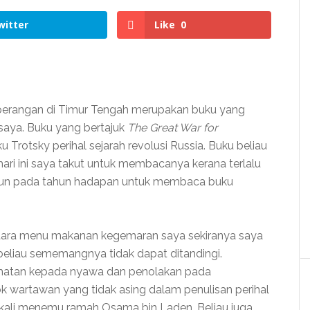
witter
Like
0
peperangan di Timur Tengah merupakan buku yang
 saya. Buku yang bertajuk
The Great War for
 Trotsky perihal sejarah revolusi Russia. Buku beliau
hari ini saya takut untuk membacanya kerana terlalu
ahun pada tahun hadapan untuk membaca buku
tara menu makanan kegemaran saya sekiranya saya
eliau sememangnya tidak dapat ditandingi.
matan kepada nyawa dan penolakan pada
 wartawan yang tidak asing dalam penulisan perihal
3 kali menemu ramah Osama bin Laden. Beliau juga